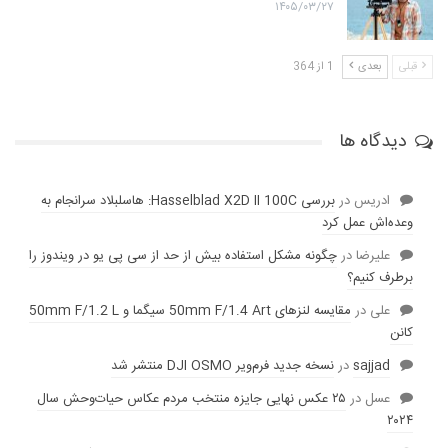
۱۴۰۵/۰۳/۲۷
قبلی
بعدی
1 از 364
دیدگاه ها
ادریس
در
بررسی Hasselblad X2D II 100C: هاسلبلاد سرانجام به
وعده‌‌اش عمل کرد
عليرضا
در
چگونه مشکل استفاده بیش از حد از سی پی یو در ویندوز را
برطرف کنیم؟
علی
در
مقایسه لنز‌های 50mm F/1.4 Art سیگما و 50mm F/1.2 L
کانن
sajjad
در
نسخه جدید فرم‌ویر DJI OSMO منتشر شد
عسل
در
۲۵ عکس نهایی جایزه منتخب مردم عکاس حیات‌وحش سال
۲۰۲۴