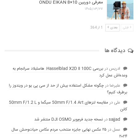
معرفی دوربین ONDU EIKAN 8×10
۱۴۰۵/۰۳/۲۷
قبلی
بعدی
1 از 364
دیدگاه ها
ادریس
در
بررسی Hasselblad X2D II 100C: هاسلبلاد سرانجام به
وعده‌‌اش عمل کرد
عليرضا
در
چگونه مشکل استفاده بیش از حد از سی پی یو در ویندوز را
برطرف کنیم؟
علی
در
مقایسه لنز‌های 50mm F/1.4 Art سیگما و 50mm F/1.2 L
کانن
sajjad
در
نسخه جدید فرم‌ویر DJI OSMO منتشر شد
عسل
در
۲۵ عکس نهایی جایزه منتخب مردم عکاس حیات‌وحش سال
۲۰۲۴