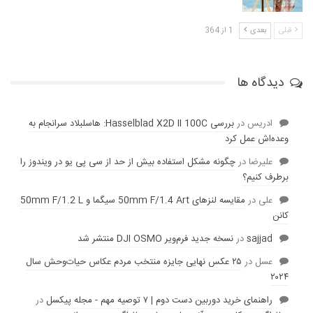
قبلی
بعدی
1 از 364
دیدگاه ها
ادریس
در
بررسی Hasselblad X2D II 100C: هاسلبلاد سرانجام به
وعده‌‌اش عمل کرد
عليرضا
در
چگونه مشکل استفاده بیش از حد از سی پی یو در ویندوز را
برطرف کنیم؟
علی
در
مقایسه لنز‌های 50mm F/1.4 Art سیگما و 50mm F/1.2 L
کانن
sajjad
در
نسخه جدید فرم‌ویر DJI OSMO منتشر شد
عسل
در
۲۵ عکس نهایی جایزه منتخب مردم عکاس حیات‌وحش سال
۲۰۲۴
راهنمای خرید دوربین دست دوم | ۷ توصیه مهم - مجله پیکسل
در