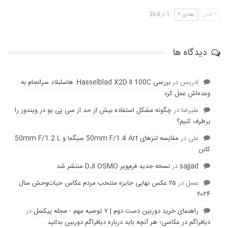
قبلی
بعدی
1 از 364
دیدگاه ها
ادریس
در
بررسی Hasselblad X2D II 100C: هاسلبلاد سرانجام به
وعده‌‌اش عمل کرد
عليرضا
در
چگونه مشکل استفاده بیش از حد از سی پی یو در ویندوز را
برطرف کنیم؟
علی
در
مقایسه لنز‌های 50mm F/1.4 Art سیگما و 50mm F/1.2 L
کانن
sajjad
در
نسخه جدید فرم‌ویر DJI OSMO منتشر شد
عسل
در
۲۵ عکس نهایی جایزه منتخب مردم عکاس حیات‌وحش سال
۲۰۲۴
راهنمای خرید دوربین دست دوم | ۷ توصیه مهم - مجله پیکسل
در
دیافراگم در عکاسی؛ هر آنچه باید درباره دیافراگم دوربین بدانید