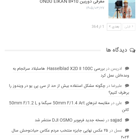
معرفی دوربین ONDU EIKAN 8×10
۱۴۰۵/۰۳/۲۷
قبلی
بعدی
1 از 364
دیدگاه ها
ادریس
در
بررسی Hasselblad X2D II 100C: هاسلبلاد سرانجام به
وعده‌‌اش عمل کرد
عليرضا
در
چگونه مشکل استفاده بیش از حد از سی پی یو در ویندوز را
برطرف کنیم؟
علی
در
مقایسه لنز‌های 50mm F/1.4 Art سیگما و 50mm F/1.2 L
کانن
sajjad
در
نسخه جدید فرم‌ویر DJI OSMO منتشر شد
عسل
در
۲۵ عکس نهایی جایزه منتخب مردم عکاس حیات‌وحش سال
۲۰۲۴