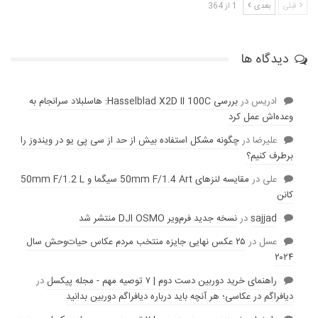
قبلی
بعدی
1 از 364
دیدگاه ها
ادریس
در
بررسی Hasselblad X2D II 100C: هاسلبلاد سرانجام به
وعده‌‌اش عمل کرد
عليرضا
در
چگونه مشکل استفاده بیش از حد از سی پی یو در ویندوز را
برطرف کنیم؟
علی
در
مقایسه لنز‌های 50mm F/1.4 Art سیگما و 50mm F/1.2 L
کانن
sajjad
در
نسخه جدید فرم‌ویر DJI OSMO منتشر شد
عسل
در
۲۵ عکس نهایی جایزه منتخب مردم عکاس حیات‌وحش سال
۲۰۲۴
راهنمای خرید دوربین دست دوم | ۷ توصیه مهم - مجله پیکسل
در
دیافراگم در عکاسی؛ هر آنچه باید درباره دیافراگم دوربین بدانید