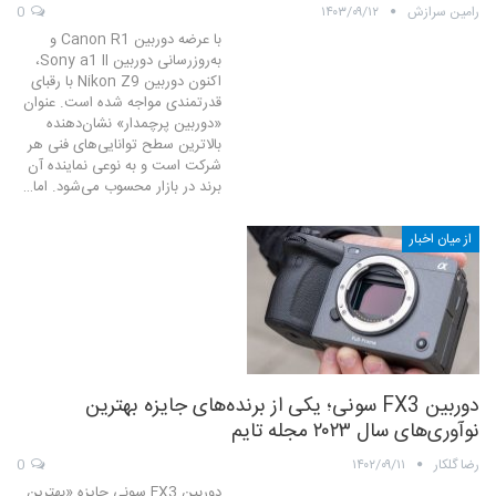
رامین سرازش
۱۴۰۳/۰۹/۱۲
0
با عرضه دوربین Canon R1 و
به‌روزرسانی دوربین Sony a1 II،
اکنون دوربین Nikon Z9 با رقبای
قدرتمندی مواجه شده است. عنوان
«دوربین پرچمدار» نشان‌دهنده
بالاترین سطح توانایی‌های فنی هر
شرکت است و به نوعی نماینده آن
برند در بازار محسوب می‌شود. اما…
از میان اخبار
دوربین FX3 سونی؛ یکی از برنده‌های جایزه بهترین
نوآوری‌های سال ۲۰۲۳ مجله تایم
رضا گلکار
۱۴۰۲/۰۹/۱۱
0
دوربین FX3 سونی جایزه «بهترین