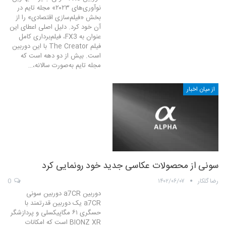
نوآوری‌های ۲۰۲۳» مجله تایم در
بخش «فیلم‌سازی اقتصادی» را از
آن خود کرد. دلیل اصلی اعطای این
عنوان به FX3، فیلم‌برداری کامل
فیلم The Creator با این دوربین
است. بیش از دو دهه است که
مجله تایم به‌صورت سالانه،…
از میان اخبار
سونی از محصولات عکاسی جدید خود رونمایی کرد
رضا گلکار
۱۴۰۲/۰۶/۰۷
0
دوربین a7CR دوربین سونی
a7CR یک دوربین قدرتمند با
حسگری ۶۱ مگاپیکسلی و پردازشگر
BIONZ XR است که امکانات