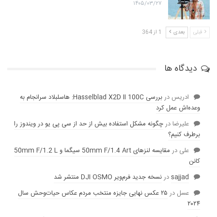
۱۴۰۵/۰۳/۲۷
قبلی
بعدی
1 از 364
دیدگاه ها
ادریس
در
بررسی Hasselblad X2D II 100C: هاسلبلاد سرانجام به
وعده‌‌اش عمل کرد
عليرضا
در
چگونه مشکل استفاده بیش از حد از سی پی یو در ویندوز را
برطرف کنیم؟
علی
در
مقایسه لنز‌های 50mm F/1.4 Art سیگما و 50mm F/1.2 L
کانن
sajjad
در
نسخه جدید فرم‌ویر DJI OSMO منتشر شد
عسل
در
۲۵ عکس نهایی جایزه منتخب مردم عکاس حیات‌وحش سال
۲۰۲۴