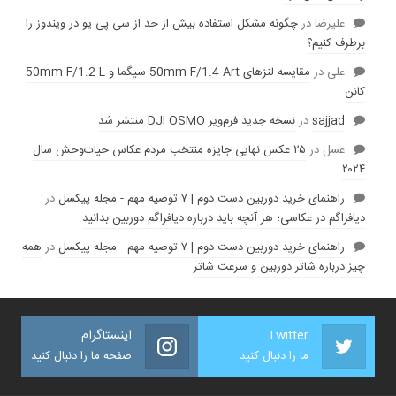
عليرضا
در
چگونه مشکل استفاده بیش از حد از سی پی یو در ویندوز را
برطرف کنیم؟
علی
در
مقایسه لنز‌های 50mm F/1.4 Art سیگما و 50mm F/1.2 L
کانن
sajjad
در
نسخه جدید فرم‌ویر DJI OSMO منتشر شد
عسل
در
۲۵ عکس نهایی جایزه منتخب مردم عکاس حیات‌وحش سال
۲۰۲۴
راهنمای خرید دوربین دست دوم | ۷ توصیه مهم - مجله پیکسل
در
دیافراگم در عکاسی؛ هر آنچه باید درباره دیافراگم دوربین بدانید
راهنمای خرید دوربین دست دوم | ۷ توصیه مهم - مجله پیکسل
در
همه
چیز درباره شاتر دوربین و سرعت شاتر
Twitter
اینستاگرام
ما را دنبال کنید
صفحه ما را دنبال کنید