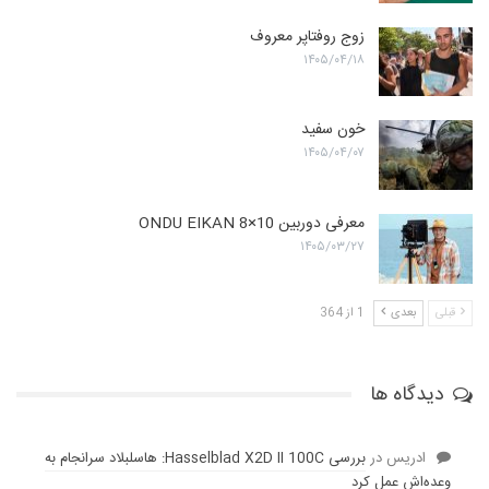
زوج روفتاپر معروف
۱۴۰۵/۰۴/۱۸
خون سفید
۱۴۰۵/۰۴/۰۷
معرفی دوربین ONDU EIKAN 8×10
۱۴۰۵/۰۳/۲۷
قبلی
بعدی
1 از 364
دیدگاه ها
ادریس
در
بررسی Hasselblad X2D II 100C: هاسلبلاد سرانجام به
وعده‌‌اش عمل کرد