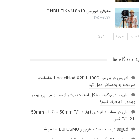
معرفی دوربین ONDU EIKAN 8×10
۱۴۰۵/۰۳/۲۷
قبلی
بعدی
1 از 364
دیدگاه ها
ادریس
در
بررسی Hasselblad X2D II 100C: هاسلبلاد
سرانجام به وعده‌‌اش عمل کرد
عليرضا
در
چگونه مشکل استفاده بیش از حد از سی پی یو در
ویندوز را برطرف کنیم؟
علی
در
مقایسه لنز‌های 50mm F/1.4 Art سیگما و 50mm
F/1.2 L کانن
sajjad
در
نسخه جدید فرم‌ویر DJI OSMO منتشر شد