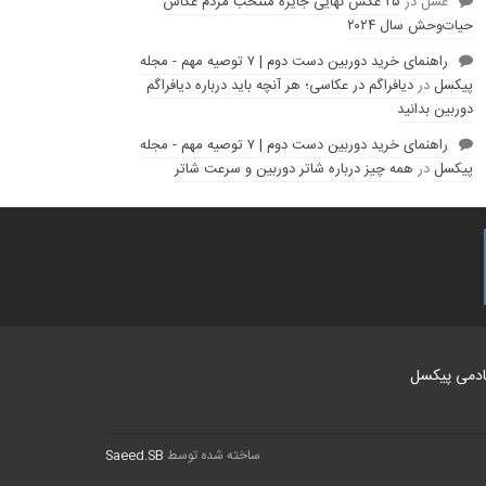
عسل
در
۲۵ عکس نهایی جایزه منتخب مردم عکاس
حیات‌وحش سال ۲۰۲۴
راهنمای خرید دوربین دست دوم | ۷ توصیه مهم - مجله
پیکسل
در
دیافراگم در عکاسی؛ هر آنچه باید درباره دیافراگم
دوربین بدانید
راهنمای خرید دوربین دست دوم | ۷ توصیه مهم - مجله
پیکسل
در
همه چیز درباره شاتر دوربین و سرعت شاتر
ادمی پیکسل
ساخته شده توسط
Saeed.SB