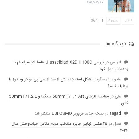
۱۴۰۵/۰۳/۲۷
قبلی
بعدی
1 از 364
دیدگاه ها
ادریس
در
بررسی Hasselblad X2D II 100C: هاسلبلاد سرانجام به
وعده‌‌اش عمل کرد
عليرضا
در
چگونه مشکل استفاده بیش از حد از سی پی یو در ویندوز را
برطرف کنیم؟
علی
در
مقایسه لنز‌های 50mm F/1.4 Art سیگما و 50mm F/1.2 L
کانن
sajjad
در
نسخه جدید فرم‌ویر DJI OSMO منتشر شد
عسل
در
۲۵ عکس نهایی جایزه منتخب مردم عکاس حیات‌وحش سال
۲۰۲۴