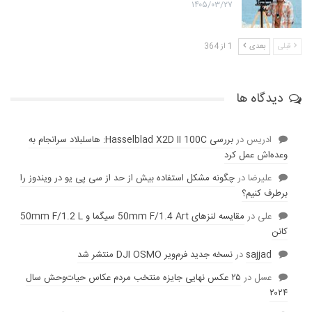
۱۴۰۵/۰۳/۲۷
قبلی
بعدی
1 از 364
دیدگاه ها
ادریس
در
بررسی Hasselblad X2D II 100C: هاسلبلاد سرانجام به
وعده‌‌اش عمل کرد
عليرضا
در
چگونه مشکل استفاده بیش از حد از سی پی یو در ویندوز را
برطرف کنیم؟
علی
در
مقایسه لنز‌های 50mm F/1.4 Art سیگما و 50mm F/1.2 L
کانن
sajjad
در
نسخه جدید فرم‌ویر DJI OSMO منتشر شد
عسل
در
۲۵ عکس نهایی جایزه منتخب مردم عکاس حیات‌وحش سال
۲۰۲۴