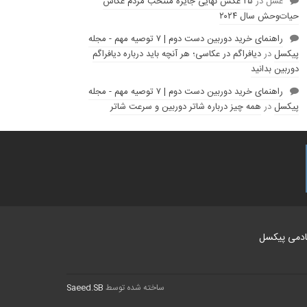
عسل
در
۲۵ عکس نهایی جایزه منتخب مردم عکاس
حیات‌وحش سال ۲۰۲۴
راهنمای خرید دوربین دست دوم | ۷ توصیه مهم - مجله
پیکسل
در
دیافراگم در عکاسی؛ هر آنچه باید درباره دیافراگم
دوربین بدانید
راهنمای خرید دوربین دست دوم | ۷ توصیه مهم - مجله
پیکسل
در
همه چیز درباره شاتر دوربین و سرعت شاتر
ادمی پیکسل
ساخته شده توسط
Saeed.SB