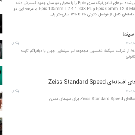
آخ
ویلتروکس دامنه تحسین‌شده لنزهای آنامورفیک سری Epic را با معرفی دو مدل جدید گسترش داده
است: Epic 65mm T2.8 Macro 1.33X PL و Epic 135mm T2.4 1.33X PL. با عرضه این دو
سینما
0
۱۴۰۴/
سری Aizu Prime Line از شرکت سیگما؛ نخستین مجموعه لنز سینمایی جهان با دیافراگم ثابت
ی Zeiss Standard Speed
0
۱۴۰۴/
 برای سینمای مدرن