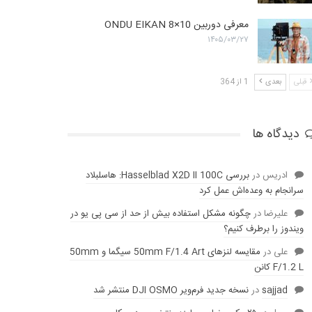
معرفی دوربین ONDU EIKAN 8×10
۱۴۰۵/۰۳/۲۷
قبلی
بعدی
1 از 364
دیدگاه ها
ادریس
در
بررسی Hasselblad X2D II 100C: هاسلبلاد
سرانجام به وعده‌‌اش عمل کرد
عليرضا
در
چگونه مشکل استفاده بیش از حد از سی پی یو در
ویندوز را برطرف کنیم؟
علی
در
مقایسه لنز‌های 50mm F/1.4 Art سیگما و 50mm
F/1.2 L کانن
sajjad
در
نسخه جدید فرم‌ویر DJI OSMO منتشر شد