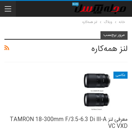
خانه
وبلاگ
لنز همه‌کاره
مرور برچسب
لنز همه‌کاره
عکاسی
معرفی لنز TAMRON 18-300mm F/3.5-6.3 Di III-A
VC VXD