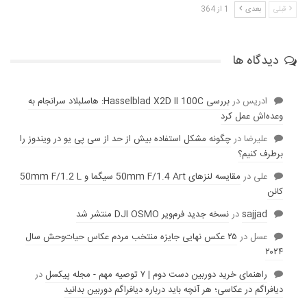
قبلی
بعدی
1 از 364
دیدگاه ها
ادریس
در
بررسی Hasselblad X2D II 100C: هاسلبلاد سرانجام به
وعده‌‌اش عمل کرد
عليرضا
در
چگونه مشکل استفاده بیش از حد از سی پی یو در ویندوز را
برطرف کنیم؟
علی
در
مقایسه لنز‌های 50mm F/1.4 Art سیگما و 50mm F/1.2 L
کانن
sajjad
در
نسخه جدید فرم‌ویر DJI OSMO منتشر شد
عسل
در
۲۵ عکس نهایی جایزه منتخب مردم عکاس حیات‌وحش سال
۲۰۲۴
راهنمای خرید دوربین دست دوم | ۷ توصیه مهم - مجله پیکسل
در
دیافراگم در عکاسی؛ هر آنچه باید درباره دیافراگم دوربین بدانید