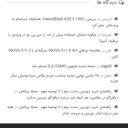
دیدگاه ها
ادریس
در
بررسی Hasselblad X2D II 100C: هاسلبلاد سرانجام به
وعده‌‌اش عمل کرد
عليرضا
در
چگونه مشکل استفاده بیش از حد از سی پی یو در ویندوز را
برطرف کنیم؟
علی
در
مقایسه لنز‌های 50mm F/1.4 Art سیگما و 50mm F/1.2 L
کانن
sajjad
در
نسخه جدید فرم‌ویر DJI OSMO منتشر شد
عسل
در
۲۵ عکس نهایی جایزه منتخب مردم عکاس حیات‌وحش سال
۲۰۲۴
راهنمای خرید دوربین دست دوم | ۷ توصیه مهم - مجله پیکسل
در
دیافراگم در عکاسی؛ هر آنچه باید درباره دیافراگم دوربین بدانید
راهنمای خرید دوربین دست دوم | ۷ توصیه مهم - مجله پیکسل
در
همه
چیز درباره شاتر دوربین و سرعت شاتر