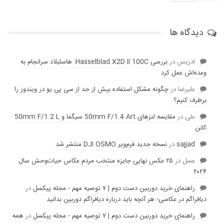
دیدگاه ها
ادریس
در
بررسی Hasselblad X2D II 100C: هاسلبلاد سرانجام به
وعده‌‌اش عمل کرد
عليرضا
در
چگونه مشکل استفاده بیش از حد از سی پی یو در ویندوز را
برطرف کنیم؟
علی
در
مقایسه لنز‌های 50mm F/1.4 Art سیگما و 50mm F/1.2 L
کانن
sajjad
در
نسخه جدید فرم‌ویر DJI OSMO منتشر شد
عسل
در
۲۵ عکس نهایی جایزه منتخب مردم عکاس حیات‌وحش سال
۲۰۲۴
راهنمای خرید دوربین دست دوم | ۷ توصیه مهم - مجله پیکسل
در
دیافراگم در عکاسی؛ هر آنچه باید درباره دیافراگم دوربین بدانید
راهنمای خرید دوربین دست دوم | ۷ توصیه مهم - مجله پیکسل
در
همه