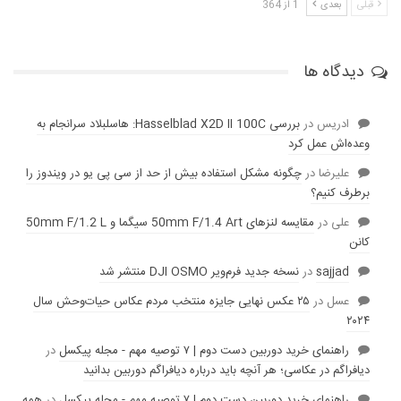
قبلی
بعدی
1 از 364
دیدگاه ها
ادریس
در
بررسی Hasselblad X2D II 100C: هاسلبلاد سرانجام به
وعده‌‌اش عمل کرد
عليرضا
در
چگونه مشکل استفاده بیش از حد از سی پی یو در ویندوز را
برطرف کنیم؟
علی
در
مقایسه لنز‌های 50mm F/1.4 Art سیگما و 50mm F/1.2 L
کانن
sajjad
در
نسخه جدید فرم‌ویر DJI OSMO منتشر شد
عسل
در
۲۵ عکس نهایی جایزه منتخب مردم عکاس حیات‌وحش سال
۲۰۲۴
راهنمای خرید دوربین دست دوم | ۷ توصیه مهم - مجله پیکسل
در
دیافراگم در عکاسی؛ هر آنچه باید درباره دیافراگم دوربین بدانید
راهنمای خرید دوربین دست دوم | ۷ توصیه مهم - مجله پیکسل
در
همه