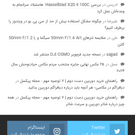
ادریس
در
بررسی Hasselblad X2D II 100C: هاسلبلاد سرانجام به
وعده‌‌اش عمل کرد
عليرضا
در
چگونه مشکل استفاده بیش از حد از سی پی یو در ویندوز را
برطرف کنیم؟
علی
در
مقایسه لنز‌های 50mm F/1.4 Art سیگما و 50mm F/1.2 L
کانن
sajjad
در
نسخه جدید فرم‌ویر DJI OSMO منتشر شد
عسل
در
۲۵ عکس نهایی جایزه منتخب مردم عکاس حیات‌وحش سال
۲۰۲۴
راهنمای خرید دوربین دست دوم | ۷ توصیه مهم - مجله پیکسل
در
دیافراگم در عکاسی؛ هر آنچه باید درباره دیافراگم دوربین بدانید
راهنمای خرید دوربین دست دوم | ۷ توصیه مهم - مجله پیکسل
در
همه
چیز درباره شاتر دوربین و سرعت شاتر
Twitter
اینستاگرام
ما را دنبال کنید
صفحه ما را دنبال کنید