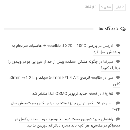
قبلی
بعدی
1 از 364
دیدگاه ها
ادریس
در
بررسی Hasselblad X2D II 100C: هاسلبلاد سرانجام به
وعده‌‌اش عمل کرد
عليرضا
در
چگونه مشکل استفاده بیش از حد از سی پی یو در ویندوز را
برطرف کنیم؟
علی
در
مقایسه لنز‌های 50mm F/1.4 Art سیگما و 50mm F/1.2 L
کانن
sajjad
در
نسخه جدید فرم‌ویر DJI OSMO منتشر شد
عسل
در
۲۵ عکس نهایی جایزه منتخب مردم عکاس حیات‌وحش سال
۲۰۲۴
راهنمای خرید دوربین دست دوم | ۷ توصیه مهم - مجله پیکسل
در
دیافراگم در عکاسی؛ هر آنچه باید درباره دیافراگم دوربین بدانید