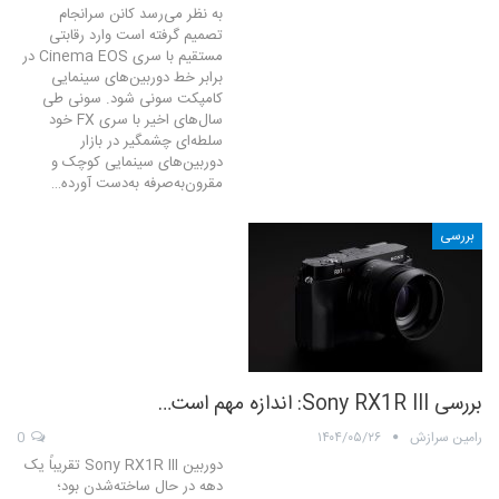
به نظر می‌رسد کانن سرانجام
تصمیم گرفته است وارد رقابتی
مستقیم با سری Cinema EOS در
برابر خط دوربین‌های سینمایی
کامپکت سونی شود. سونی طی
سال‌های اخیر با سری FX خود
سلطه‌ای چشمگیر در بازار
دوربین‌های سینمایی کوچک و
مقرون‌به‌صرفه به‌دست آورده…
بررسی
بررسی Sony RX1R III: اندازه مهم است…
رامین سرازش
۱۴۰۴/۰۵/۲۶
0
دوربین Sony RX1R III تقریباً یک
دهه در حال ساخته‌شدن بود؛