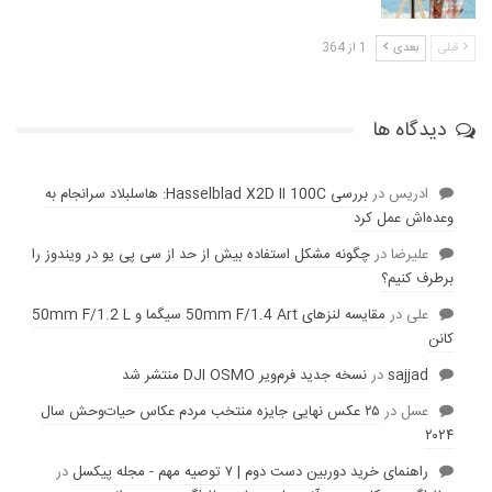
قبلی
بعدی
1 از 364
دیدگاه ها
ادریس
در
بررسی Hasselblad X2D II 100C: هاسلبلاد سرانجام به
وعده‌‌اش عمل کرد
عليرضا
در
چگونه مشکل استفاده بیش از حد از سی پی یو در ویندوز را
برطرف کنیم؟
علی
در
مقایسه لنز‌های 50mm F/1.4 Art سیگما و 50mm F/1.2 L
کانن
sajjad
در
نسخه جدید فرم‌ویر DJI OSMO منتشر شد
عسل
در
۲۵ عکس نهایی جایزه منتخب مردم عکاس حیات‌وحش سال
۲۰۲۴
راهنمای خرید دوربین دست دوم | ۷ توصیه مهم - مجله پیکسل
در