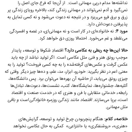
نداشته‌ها مدام درپی مهمانی است. از آن‌جا که فرع جای اصل را
نمی‌گیرد و آدم نمی‌تواند در مهمانی زندگی کند، بالاخره رویای زندگی پر
زرق و برق فرو می‌ریزد و در نتیجه نه دعوت می‌شود و نه کسی تمایل به
پذیرفتن دعوت‌اش دارد.
مورد
۴:
نه خانواده‌ای در کار است و نه مهمانی‌ای، در غصه و افسردگی
می‌غلطد و غم می‌خورد. احتمالا روزی دق خواهد کرد.
حالا این‌ها چه ربطی به عکاسی دارد؟
اقتصادِ شکوفا و توسعهء پایدار
موجبِ رونق هنر و فنی مثل عکاسی است. اگر تولید نباشد از چه باید
عکس گرفت و عکس‌های گرفته‌شده را به چه کسی فروخت؟ تولید را به
معنی اعم در نظر بگیرید: خودرو، ابزار، مد، علم، و ده‌ها چیز دیگر. وقتی که
چیزی رونق می‌یابد، از حاشیه آن بهره‌ها می‌توان برد. پس دانشگاه‌ها،
آتلیه‌ها، جشنواره‌ها، نمایشگاه‌ها، کتب، نشست‌ها، دعوت‌ها، تبادل‌ها
رابطهء خدماتی متقابلی با فن و هنری که در خدمت صنعت و اقتصاد
است، برپا می‌سازند.
اقتصاد مانند زندگی روزمره خانوادگی است و باقی
مثل مهمانی.
خلاصهء کلام:
هنگام پنچربودن چرخ تولید و توسعه، گرایش‌های
«هنری»، «روشنفکری» یا «انتزاعی» کمکی به حال عکاسی نخواهد