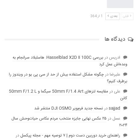
قبلی
بعدی
1 از 364
دیدگاه ها
ادریس
در
بررسی Hasselblad X2D II 100C: هاسلبلاد سرانجام به
وعده‌‌اش عمل کرد
عليرضا
در
چگونه مشکل استفاده بیش از حد از سی پی یو در ویندوز را
برطرف کنیم؟
علی
در
مقایسه لنز‌های 50mm F/1.4 Art سیگما و 50mm F/1.2 L
کانن
sajjad
در
نسخه جدید فرم‌ویر DJI OSMO منتشر شد
عسل
در
۲۵ عکس نهایی جایزه منتخب مردم عکاس حیات‌وحش سال
۲۰۲۴
راهنمای خرید دوربین دست دوم | ۷ توصیه مهم - مجله پیکسل
در