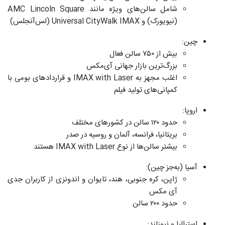
شامل سالن‌های ویژه مانند AMC Lincoln Square
(نیویورک) و Universal CityWalk IMAX (لس‌آنجلس)
چین:
بیش از ۷۵۰ سالن فعال
بزرگ‌ترین بازار جهانی آی‌مکس
اغلب مجهز به IMAX with Laser و قراردادهای بومی با
کمپانی‌های تولید فیلم
اروپا:
حدود ۱۲۰ سالن در کشورهای مختلف
بریتانیا، فرانسه، آلمان و روسیه در صدر
بیشتر سالن‌ها از نوع IMAX with Laser هستند
آسیا (به‌جز چین):
ژاپن، کره جنوبی، هند، تایوان و اندونزی از کاربران جدی
آی‌ مکس
حدود ۲۰۰ سالن
استرالیا و نیوزلند: