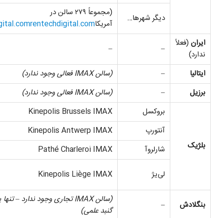
(مجموعاً ۲۷۹ سالن در
دیگر شهرها…
آمریکا
rentechdigital.com
gital.com
ایران
(فعلاً
–
–
ندارد)
ایتالیا
–
(سالن
IMAX فعالی وجود ندارد
)
برزیل
–
(سالن
IMAX فعالی وجود ندارد
)
بروکسل
Kinepolis Brussels IMAX
آنتورپ
Kinepolis Antwerp IMAX
بلژیک
شارلروآ
Pathé Charleroi IMAX
لی‌یژ
Kinepolis Liège IMAX
(سالن
IMAX تجاری وجود ندارد
– تنها 
بنگلادش
–
گنبد علمی
)