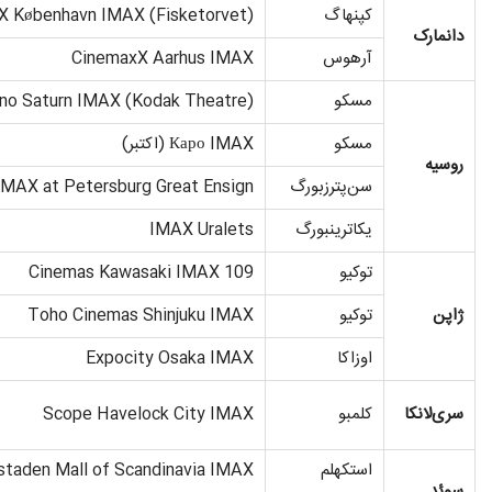
کپنهاگ
X København IMAX (Fisketorvet)
دانمارک
آرهوس
CinemaxX Aarhus IMAX
مسکو
ino Saturn IMAX (Kodak Theatre)
مسکو
Каро IMAX (اکتبر)
روسیه
سن‌پترزبورگ
IMAX at Petersburg Great Ensign
یکاترینبورگ
IMAX Uralets
توکیو
109 Cinemas Kawasaki IMAX
ژاپن
توکیو
Toho Cinemas Shinjuku IMAX
اوزاکا
Expocity Osaka IMAX
سری‌لانکا
کلمبو
Scope Havelock City IMAX
استکهلم
staden Mall of Scandinavia IMAX
سوئد