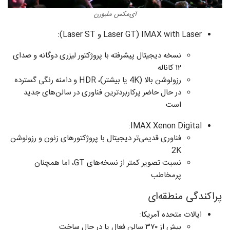
آی‌مکس ملبورن
IMAX with Laser (Laser GT و Laser ST):
نسخه دیجیتال پیشرفته با پروژکتور لیزری دوگانه و صدای
۱۲ کاناله
رزولوشن بالا (4K یا بیشتر)، HDR و دامنه رنگی گسترده
در حال حاضر پرکاربردترین فناوری در سالن‌های جدید
است
IMAX Xenon Digital:
فناوری قدیمی‌تر دیجیتال با پروژکتورهای زنون و رزولوشن
2K
نسبت تصویر کمتر از نسخه‌های GT، اما همچنان
پرمخاطب
پراکندگی منطقه‌ای
ایالات متحده آمریکا:
بیش از ۳۷۰ سالن فعال یا در حال ساخت