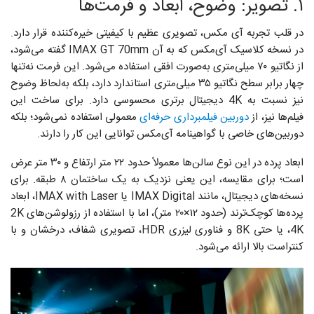
۱. تصویر: وضوح، ابعاد و فرمت‌ها
در قلب تجربه‌ آی‌ مکس، تصویری عظیم با کیفیتی خیره‌کننده قرار دارد.
در نسخه‌ کلاسیک آی‌مکس که به آن IMAX GT 70mm گفته می‌شود،
از نگاتیو ۷۰ میلی‌متری به‌صورت افقی استفاده می‌شود. این فرمت نه‌تنها
چهار برابر سطح نگاتیو ۳۵ میلی‌متری استاندارد دارد، بلکه به‌لحاظ وضوح
نیز نسبت به 4K دیجیتال برتری محسوسی دارد. برای ساخت این
فیلم‌ها نیز، از
دوربین فیلمبرداری حرفه‌ای
معمولی استفاده نمی‌شود؛ بلکه
دوربین‌های خاصی با گواهینامه آی‌مکس توانایی این کار را دارند.
ابعاد پرده در این نوع سالن‌ها معمولاً حدود ۲۲ متر ارتفاع و ۳۰ متر عرض
است؛ برای مقایسه، این یعنی نزدیک به یک ساختمان ۸ طبقه. برای
نسخه‌های دیجیتال، مانند IMAX Digital یا IMAX with Laser، ابعاد
پرده‌ها کوچک‌ترند (حدود ۱۲×۲۰ متر)، اما با استفاده از رزولوشن‌های 2K
،4K یا حتی 8K و فناوری لیزری HDR، تصویری شفاف، درخشان و با
کنتراست بالا ارائه می‌شود.