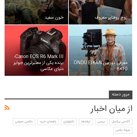
زوج روفتاپر معروف
خون سفید
Canon EOS R6 Mark III؛
معرفی دوربین ONDU EIKAN
برنده یکی از معتبرترین جوایز
8×10
دنیای عکاسی
مرور دسته
از میان اخبار
آکادمی پیکسل
بررسی
ترفندها
تکنولوژی
راهنمای خرید
عکاسی نجومی
نمونه عکس