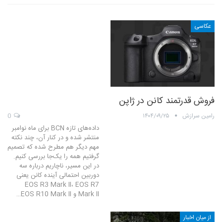
عکاسی
فروش قدرتمند کانن در ژاپن
رامین سرازش
۱۴۰۴/۰۹/۲۵
0
داده‌های تازه BCN برای ماه نوامبر
منتشر شده و در کنار آن، چند نکته
مهم دیگر هم مطرح شده که تصمیم
گرفتیم همه را یک‌جا بررسی کنیم.
در این مسیر، ناچاریم درباره سه
دوربین احتمالی آینده کانن یعنی
EOS R3 Mark II، EOS R7
Mark II و EOS R10 Mark II…
از میان اخبار