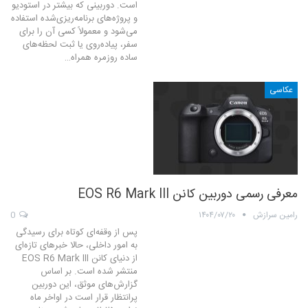
است. دوربینی که بیشتر در استودیو
و پروژه‌های برنامه‌ریزی‌شده استفاده
می‌شود و معمولاً کسی آن را برای
سفر، پیاده‌روی یا ثبت لحظه‌های
ساده روزمره همراه…
عکاسی
معرفی رسمی دوربین کانن EOS R6 Mark III
رامین سرازش
۱۴۰۴/۰۷/۲۰
0
پس از وقفه‌ای کوتاه برای رسیدگی
به امور داخلی، حالا خبرهای تازه‌ای
از دنیای کانن EOS R6 Mark III
منتشر شده است. بر اساس
گزارش‌های موثق، این دوربین
پرانتظار قرار است در اواخر ماه