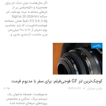
اگر سال‌هاست میان «یک لنز برای
همه‌چیز» و «کوله‌پشتی پر از
لنزهای مختلف» مردد بوده‌اید، لنز
سیگما Sigma 20-200mm
f/3.5-6.3 dg دقیقاً همان مصالحه
هوشمندانه‌ای‌ست که باید بشناسید:
زوم ده‌برابر از ۲۰ تا ۲۰۰ میلی‌متر،
وزن مناسب، آب‌بندی جدی، و…
عکاسی
کوچک‌ترین لنز GF فوجی‌فیلم: برای سفر با مدیوم فرمت
رامین سرازش
۱۴۰۴/۰۷/۲۶
0
مدیوم‌فرمت همیشه به‌عنوان یک
سیستم بزرگ، سنگین و مخصوص
پروژه‌های حرفه‌ای شناخته شده