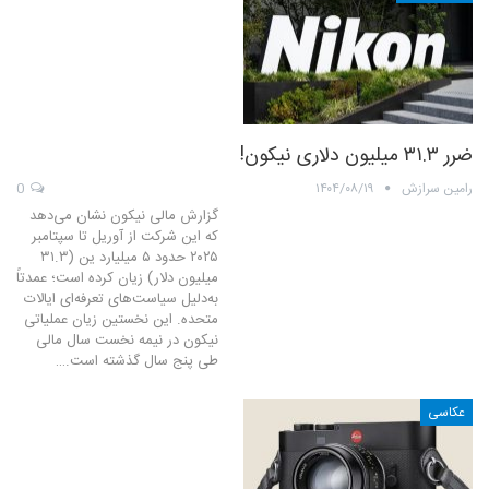
ضرر ۳۱.۳ میلیون دلاری نیکون!
رامین سرازش
۱۴۰۴/۰۸/۱۹
0
گزارش مالی نیکون نشان می‌دهد
که این شرکت از آوریل تا سپتامبر
۲۰۲۵ حدود ۵ میلیارد ین (۳۱.۳
میلیون دلار) زیان کرده است؛ عمدتاً
به‌دلیل سیاست‌های تعرفه‌ای ایالات
متحده. این نخستین زیان عملیاتی
نیکون در نیمه نخست سال مالی
طی پنج سال گذشته است.…
عکاسی