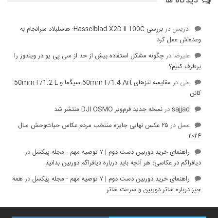
دیدگاه ها
ادریس
در
بررسی Hasselblad X2D II 100C: هاسلبلاد سرانجام به
وعده‌‌اش عمل کرد
عليرضا
در
چگونه مشکل استفاده بیش از حد از سی پی یو در ویندوز را
برطرف کنیم؟
علی
در
مقایسه لنز‌های 50mm F/1.4 Art سیگما و 50mm F/1.2 L
کانن
sajjad
در
نسخه جدید فرم‌ویر DJI OSMO منتشر شد
عسل
در
۲۵ عکس نهایی جایزه منتخب مردم عکاس حیات‌وحش سال
۲۰۲۴
راهنمای خرید دوربین دست دوم | ۷ توصیه مهم - مجله پیکسل
در
دیافراگم در عکاسی؛ هر آنچه باید درباره دیافراگم دوربین بدانید
راهنمای خرید دوربین دست دوم | ۷ توصیه مهم - مجله پیکسل
در
همه
چیز درباره شاتر دوربین و سرعت شاتر