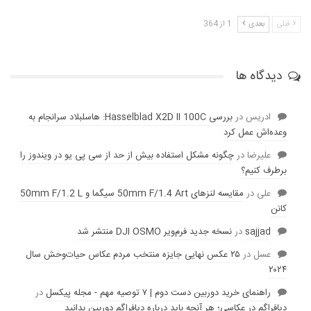
قبلی
بعدی
1 از 364
دیدگاه ها
ادریس
در
بررسی Hasselblad X2D II 100C: هاسلبلاد سرانجام به
وعده‌‌اش عمل کرد
عليرضا
در
چگونه مشکل استفاده بیش از حد از سی پی یو در ویندوز را
برطرف کنیم؟
علی
در
مقایسه لنز‌های 50mm F/1.4 Art سیگما و 50mm F/1.2 L
کانن
sajjad
در
نسخه جدید فرم‌ویر DJI OSMO منتشر شد
عسل
در
۲۵ عکس نهایی جایزه منتخب مردم عکاس حیات‌وحش سال
۲۰۲۴
راهنمای خرید دوربین دست دوم | ۷ توصیه مهم - مجله پیکسل
در
دیافراگم در عکاسی؛ هر آنچه باید درباره دیافراگم دوربین بدانید