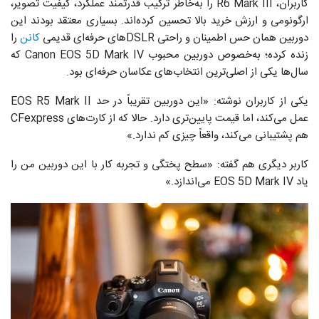
کاربران، R6 Mark III را به‌خاطر ترکیب قدرتمند عملکرد، کیفیت تصویر،
ارگونومی و ارزش خرید بالا تحسین کرده‌اند. بسیاری معتقد بودند این
دوربین همان حس اطمینان و راحتی DSLRهای حرفه‌ای قدیمی
کانن
را
زنده کرده؛ به‌خصوص دوربین محبوب Canon EOS 5D Mark IV که
سال‌ها یکی از اصلی‌ترین انتخاب‌های عکاسان حرفه‌ای بود.
یکی از کاربران نوشته: «این دوربین تقریباً در حد EOS R5 Mark II
عمل می‌کند، اما قیمت پایین‌تری دارد. حالا که از کارت‌های CFexpress
هم پشتیبانی می‌کند، واقعاً چیزی کم ندارد.»
کاربر دیگری هم گفته: «سطح پختگی و تجربه‌ کار با این دوربین من را
یاد EOS 5D Mark IV می‌اندازد.»