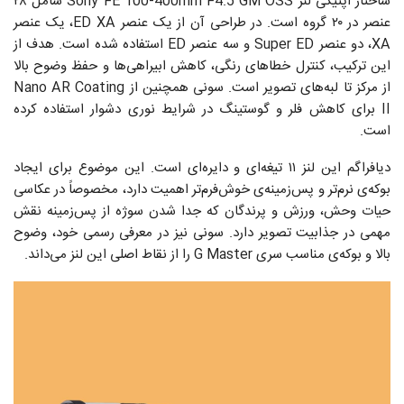
ساختار اپتیکی لنز Sony FE 100-400mm F4.5 GM OSS شامل ۲۸
عنصر در ۲۰ گروه است. در طراحی آن از یک عنصر ED XA، یک عنصر
XA، دو عنصر Super ED و سه عنصر ED استفاده شده است. هدف از
این ترکیب، کنترل خطاهای رنگی، کاهش ابیراهی‌ها و حفظ وضوح بالا
از مرکز تا لبه‌های تصویر است. سونی همچنین از Nano AR Coating
II برای کاهش فلر و گوستینگ در شرایط نوری دشوار استفاده کرده
است.
دیافراگم این لنز ۱۱ تیغه‌ای و دایره‌ای است. این موضوع برای ایجاد
بوکه‌ی نرم‌تر و پس‌زمینه‌ی خوش‌فرم‌تر اهمیت دارد، مخصوصاً در عکاسی
حیات وحش، ورزش و پرندگان که جدا شدن سوژه از پس‌زمینه نقش
مهمی در جذابیت تصویر دارد. سونی نیز در معرفی رسمی خود، وضوح
بالا و بوکه‌ی مناسب سری G Master را از نقاط اصلی این لنز می‌داند.