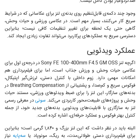
ضدگردوغبار بودن کامل نیست.
وجود چند دکمه‌ی قابل‌تنظیم روی بدنه‌ی لنز برای عکاسانی که در شرایط
سریع کار می‌کنند، بسیار مهم است. در عکاسی ورزشی و حیات وحش،
گاهی حتی یک لحظه برای تغییر تنظیمات کافی نیست؛ بنابراین
دسترسی سریع به عملکردهای پرکاربرد می‌تواند تفاوت زیادی ایجاد کند.
عملکرد ویدئویی
اگرچه لنز Sony FE 100-400mm F4.5 GM OSS در درجه‌ی اول برای
عکاسی حیات وحش و ورزش جذاب است، اما برای فیلم‌برداری هم
امکانات مهمی دارد. زوم داخلی با کنترل دستی، لرزش‌گیر اپتیکال،
فوکوس سریع و کم‌صدا، و پشتیبانی از Breathing Compensation در
بدنه‌های سازگار، این لنز را برای ضبط ویدئوهای ورزشی، مستند حیات
وحش و پروژه‌های طبیعت‌محور کاربردی می‌کند.
سونی
در معرفی رسمی
لنز به سازگاری با قابلیت‌های ویدئویی بدنه‌های جدید خود، از جمله
کنترل بهتر فوکوس و عملکرد حرفه‌ای، اشاره کرده است.
البته باید در نظر داشت که این لنز بزرگ و ۱,۸۴۰ گرمی است؛ بنابراین
برای فیلم‌برداری دستی طولانی‌مدت، به ریگ، مونوپاد یا
سه‌پایه
نیاز