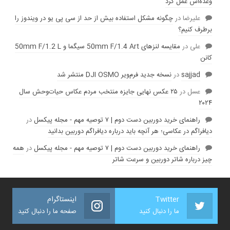
وعده‌‌اش عمل کرد
عليرضا
در
چگونه مشکل استفاده بیش از حد از سی پی یو در ویندوز را
برطرف کنیم؟
علی
در
مقایسه لنز‌های 50mm F/1.4 Art سیگما و 50mm F/1.2 L
کانن
sajjad
در
نسخه جدید فرم‌ویر DJI OSMO منتشر شد
عسل
در
۲۵ عکس نهایی جایزه منتخب مردم عکاس حیات‌وحش سال
۲۰۲۴
راهنمای خرید دوربین دست دوم | ۷ توصیه مهم - مجله پیکسل
در
دیافراگم در عکاسی؛ هر آنچه باید درباره دیافراگم دوربین بدانید
راهنمای خرید دوربین دست دوم | ۷ توصیه مهم - مجله پیکسل
در
همه
چیز درباره شاتر دوربین و سرعت شاتر
Twitter
اینستاگرام
ما را دنبال کنید
صفحه ما را دنبال کنید