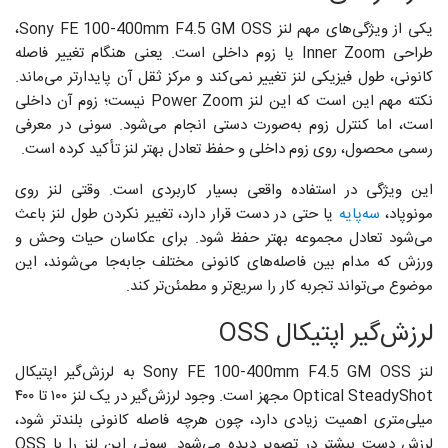
یکی از ویژگی‌های مهم لنز Sony FE 100-400mm F4.5 GM OSS،
طراحی Inner Zoom یا زوم داخلی است. یعنی هنگام تغییر فاصله
کانونی، طول فیزیکی لنز تغییر نمی‌کند و مرکز ثقل آن پایدارتر می‌ماند.
نکته مهم این است که این لنز Power Zoom نیست؛ زوم آن داخلی
است، اما کنترل زوم به‌صورت دستی انجام می‌شود. سونی در معرفی
رسمی محصول، روی زوم داخلی و حفظ تعادل بهتر لنز تأکید کرده است.
این ویژگی در استفاده واقعی بسیار کاربردی است. وقتی لنز روی
مونوپاد،
سه‌پایه
یا حتی در دست قرار دارد، تغییر نکردن طول لنز باعث
می‌شود تعادل مجموعه بهتر حفظ شود. برای عکاسان حیات وحش و
ورزش که مدام بین فاصله‌های کانونی مختلف جابه‌جا می‌شوند، این
موضوع می‌تواند تجربه کار را سریع‌تر و مطمئن‌تر کند.
لرزش‌گیر اپتیکال OSS
لنز Sony FE 100-400mm F4.5 GM OSS به لرزش‌گیر اپتیکال
Optical SteadyShot مجهز است. وجود لرزش‌گیر در یک لنز ۱۰۰ تا ۴۰۰
میلی‌متری اهمیت زیادی دارد، چون هرچه فاصله کانونی بلندتر شود،
لرزش دست بیشتر در تصویر دیده می‌شود. سونی این لنز را با OSS