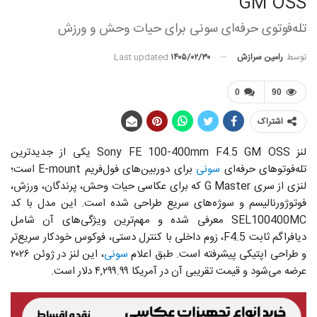
GM OSS
تله‌فوتوی حرفه‌ای سونی برای حیات وحش و ورزش
توسط
رامین سرازش
Last updated
۱۴۰۵/۰۲/۳۰
0
90
اشتراک
لنز Sony FE 100-400mm F4.5 GM OSS یکی از جدیدترین
تله‌فوتوهای حرفه‌ای
سونی
برای دوربین‌های فول‌فریم E-mount است؛
لنزی از سری G Master که برای عکاسی حیات وحش، پرندگان، ورزش،
فوتوژورنالیسم و سوژه‌های سریع طراحی شده است. این مدل با کد
SEL100400MC معرفی شده و مهم‌ترین ویژگی‌های آن شامل
دیافراگم ثابت F4.5، زوم داخلی با کنترل دستی، فوکوس خودکار سریع‌تر
و طراحی اپتیکی پیشرفته است. طبق اعلام
سونی
، این لنز در ژوئن ۲۰۲۶
عرضه می‌شود و قیمت تقریبی آن در آمریکا ۴,۲۹۹.۹۹ دلار است.