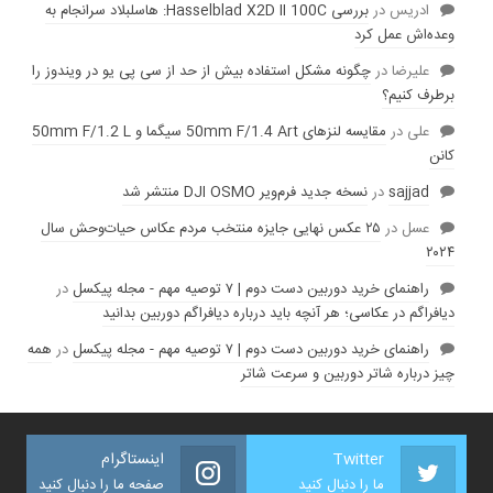
ادریس
در
بررسی Hasselblad X2D II 100C: هاسلبلاد سرانجام به
وعده‌‌اش عمل کرد
عليرضا
در
چگونه مشکل استفاده بیش از حد از سی پی یو در ویندوز را
برطرف کنیم؟
علی
در
مقایسه لنز‌های 50mm F/1.4 Art سیگما و 50mm F/1.2 L
کانن
sajjad
در
نسخه جدید فرم‌ویر DJI OSMO منتشر شد
عسل
در
۲۵ عکس نهایی جایزه منتخب مردم عکاس حیات‌وحش سال
۲۰۲۴
راهنمای خرید دوربین دست دوم | ۷ توصیه مهم - مجله پیکسل
در
دیافراگم در عکاسی؛ هر آنچه باید درباره دیافراگم دوربین بدانید
راهنمای خرید دوربین دست دوم | ۷ توصیه مهم - مجله پیکسل
در
همه
چیز درباره شاتر دوربین و سرعت شاتر
Twitter
اینستاگرام
ما را دنبال کنید
صفحه ما را دنبال کنید