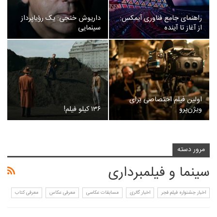
راهنمای جامع فناوری آیمکس:
داریوش خنجی: یک رؤیاپرداز
از آغاز تا آینده
سینمایی
اولین فیلم اختصاصی برای
ویژن‌پرو
۱۳۶ کیلو فیلم!
مرور دسته
سینما و فیلمبرداری
اخبار جشنواره فیلم فجر
اخبار گالری
مسابقات عکاسی
معرفی عکاس
معرفی کتاب