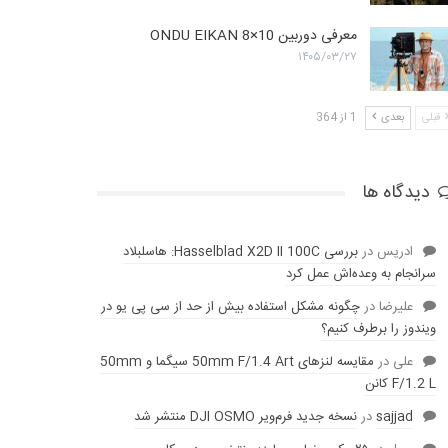
معرفی دوربین ONDU EIKAN 8×10
۱۴۰۵/۰۳/۲۷
قبلی
بعدی
1 از 364
دیدگاه ها
ادریس
در
بررسی Hasselblad X2D II 100C: هاسلبلاد
سرانجام به وعده‌‌اش عمل کرد
عليرضا
در
چگونه مشکل استفاده بیش از حد از سی پی یو در
ویندوز را برطرف کنیم؟
علی
در
مقایسه لنز‌های 50mm F/1.4 Art سیگما و 50mm
F/1.2 L کانن
sajjad
در
نسخه جدید فرم‌ویر DJI OSMO منتشر شد