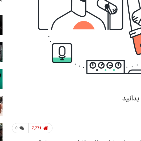
آخ
0
7,771