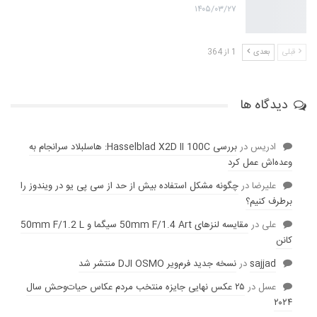
۱۴۰۵/۰۳/۲۷
قبلی
بعدی
1 از 364
دیدگاه ها
ادریس
در
بررسی Hasselblad X2D II 100C: هاسلبلاد سرانجام به
وعده‌‌اش عمل کرد
عليرضا
در
چگونه مشکل استفاده بیش از حد از سی پی یو در ویندوز را
برطرف کنیم؟
علی
در
مقایسه لنز‌های 50mm F/1.4 Art سیگما و 50mm F/1.2 L
کانن
sajjad
در
نسخه جدید فرم‌ویر DJI OSMO منتشر شد
عسل
در
۲۵ عکس نهایی جایزه منتخب مردم عکاس حیات‌وحش سال
۲۰۲۴