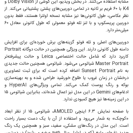
مشابه استفاده می‌کنند. در بخش ویدیو، این گوشی از Dolby Vision و
K4 با ۶۰ فریم بر ثانیه در تمامی دوربین‌های پشتی پشتیبانی می‌کند. از
نظر عکاسی، طول کانونی‌ها نیز مشابه نسخه اولترا هستند، فقط بدون
دوربین پریسکوپ و با لنز تله فوتو معمولی که طول کانونی معادل ۶۰
میلی‌متر دارد.
دوربین‌های اصلی و تله فوتو گزینه‌های برش خورده‌ای برای افزایش
دامنه طول کانونی دارند. این ویژگی همچنین در حالت دوگانه Portrait
کاربرد دارد که شامل حالت اختصاصی Leica و حالت پیشرفته‌تر
Master Portrait شیائومی می‌شود. شیائومی همچنین حالت جدیدی
به نام Sunset Portrait اضافه کرده است که برای ثبت تصاویری
درخشان در زمان غروب یا طلوع خورشید طراحی شده و به بهینه‌سازی
بوکه و رنگ پوست کمک می‌کند. تمامی ویژگی‌های HyperAI و
ادغام‌های Gemini در این مدل نیز اعمال شده‌اند، بنابراین شیائومی ۱۵
در این زمینه‌ها نیز هیچ کمبودی ندارد.
با صفحه نمایش ۶.۳ اینچی AMOLED، شیائومی ۱۵ از نظر ابعاد
«کوچک» به شمار می‌رود و استفاده از آن با یک دست بسیار راحت
است. این مدل در رنگ‌های مشکی، سفید، سبز و همچنین یک رنگ
جدید نقره‌ای مایع (که در اوایل سال ۲۰۲۵ عرضه می‌شود) در دسترس