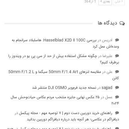
قبلی
بعدی
1 از 364
دیدگاه ها
ادریس
در
بررسی Hasselblad X2D II 100C: هاسلبلاد سرانجام به
وعده‌‌اش عمل کرد
عليرضا
در
چگونه مشکل استفاده بیش از حد از سی پی یو در ویندوز را
برطرف کنیم؟
علی
در
مقایسه لنز‌های 50mm F/1.4 Art سیگما و 50mm F/1.2 L
کانن
sajjad
در
نسخه جدید فرم‌ویر DJI OSMO منتشر شد
عسل
در
۲۵ عکس نهایی جایزه منتخب مردم عکاس حیات‌وحش سال
۲۰۲۴
راهنمای خرید دوربین دست دوم | ۷ توصیه مهم - مجله پیکسل
در
دیافراگم در عکاسی؛ هر آنچه باید درباره دیافراگم دوربین بدانید
راهنمای خرید دوربین دست دوم | ۷ توصیه مهم - مجله پیکسل
در
همه