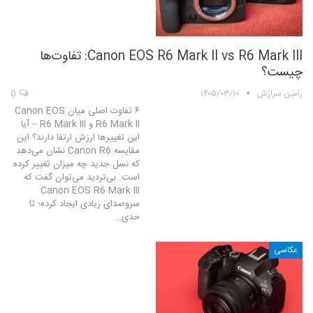
Canon EOS R6 Mark II vs R6 Mark III: تفاوت‌ها
چیست؟
رامین سرازش
۱۴۰۵/۰۳/۱۰
0
۶ تفاوت اصلی میان Canon EOS
R6 Mark II و R6 Mark III – آیا
این تغییرها ارزش ارتقا دارند؟ این
مقایسه Canon R6 نشان می‌دهد
که نسل جدید چه میزان تغییر کرده
است. بی‌تردید می‌توان گفت که
Canon EOS R6 Mark III
سروصدای زیادی ایجاد کرده؛ تا
حدی…
عکاسی