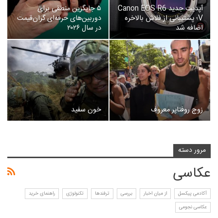
آپدیت جدید Canon EOS R6
۵ جایگزین منطقی برای
V؛ پشتیبانی از فلاش بالاخره
دوربین‌های حرفه‌ای گران‌قیمت
اضافه شد
در سال ۲۰۲۶
زوج روفتاپر معروف
خون سفید
مرور دسته
عکاسی
آکادمی پیکسل
از میان اخبار
بررسی
ترفندها
تکنولوژی
راهنمای خرید
عکاسی نجومی