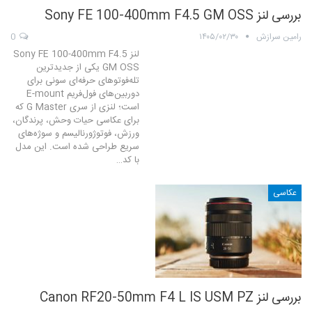
بررسی لنز Sony FE 100-400mm F4.5 GM OSS
رامین سرازش
۱۴۰۵/۰۲/۳۰
0
لنز Sony FE 100-400mm F4.5
GM OSS یکی از جدیدترین
تله‌فوتوهای حرفه‌ای سونی برای
دوربین‌های فول‌فریم E-mount
است؛ لنزی از سری G Master که
برای عکاسی حیات وحش، پرندگان،
ورزش، فوتوژورنالیسم و سوژه‌های
سریع طراحی شده است. این مدل
با کد…
عکاسی
بررسی لنز Canon RF20-50mm F4 L IS USM PZ