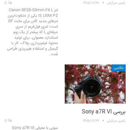
رامین سرازش
۱۴۰۵/۰۲/۳۰
0
لنز Canon RF20-50mm F4 L
IS USM PZ یکی از متفاوت‌ترین
لنزهای جدید کانن برای مانت RF
است؛ لنزی فول‌فریم از سری
حرفه‌ای L که بیشتر از یک زوم
استاندارد معمولی، برای تولید
محتوا، فیلم‌برداری، ولاگ، کار با
گیمبال و استفاده‌ هیبریدی طراحی
شده…
عکاسی
بررسی Sony a7R VI
رامین سرازش
۱۴۰۵/۰۲/۲۷
0
سونی با معرفی Sony a7R VI