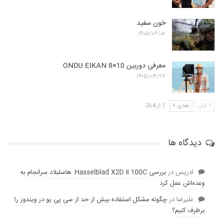
خون سفید
۱۴۰۵/۰۴/۰۷
معرفی دوربین ONDU EIKAN 8×10
۱۴۰۵/۰۳/۲۷
قبلی
بعدی
1 از 364
دیدگاه ها
ادریس
در
بررسی Hasselblad X2D II 100C: هاسلبلاد سرانجام به
وعده‌‌اش عمل کرد
عليرضا
در
چگونه مشکل استفاده بیش از حد از سی پی یو در ویندوز را
برطرف کنیم؟