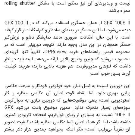
نیست و ویدیوهای آن نیز ممکن است با مشکل rolling shutter
همراه باشند.
GFX 100S II از همان حسگری استفاده می‌کند که در GFX 100 II
دیده می‌شود، اما این حسگر در بدنه‌ای ساده‌تر و کم‌امکانات‌تر قرار گرفته
است. با این حال، امکانات ضروری مانند نمایشگر تاشو و لرزش‌گیر
حسگر همچنان در این مدل وجود دارند. نتیجه، دوربینی است که در
محدوده قیمتی راهنماهای خرید DPReview، تقریباً تنها گزینه‌ای
محسوب می‌شود که چنین وضوح بالایی ارائه می‌دهد. البته باید در نظر
داشت که لنزهای مدیوم‌فرمت هم هزینه بالایی دارند؛ هرچند کیفیت
آن‌ها بسیار خوب است.
این دوربین نسبت به نسل قبلی خود فوکوس خودکار و سرعت عکاسی
پیاپی بهتری دارد، اما نقطه قوت اصلی آن عکاسی منظره و کار
استودیویی است؛ یعنی موقعیت‌هایی که دوربین نیازی به دنبال‌کردن
سوژه‌های بسیار متحرک ندارد. همین موضوع باعث می‌شود GFX
100S II نسبت به بسیاری از رقبای فول‌فریم، انعطاف کاربردی کمتری
داشته باشد، اما اگر هدف اصلی شما عکاسی منظره باشد، کیفیت تصویر
آن تقریباً بی‌رقیب است؛ مگر اینکه بخواهید چندین هزار دلار بیشتر