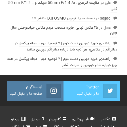
علی
در
مقایسه لنز‌های 50mm F/1.4 Art سیگما و 50mm F/1.2 L
کانن
sajjad
در
نسخه جدید فرم‌ویر DJI OSMO منتشر شد
عسل
در
۲۵ عکس نهایی جایزه منتخب مردم عکاس حیات‌وحش سال
۲۰۲۴
راهنمای خرید دوربین دست دوم | ۷ توصیه مهم - مجله پیکسل
در
دیافراگم در عکاسی؛ هر آنچه باید درباره دیافراگم دوربین بدانید
راهنمای خرید دوربین دست دوم | ۷ توصیه مهم - مجله پیکسل
در
همه
چیز درباره شاتر دوربین و سرعت شاتر
Twitter
اینستاگرام
ما را دنبال کنید
صفحه ما را دنبال کنید
عکاسی
فیلم‌برداری
کامپیوتر
موبایل
ویدئو