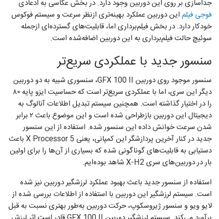
جداسازی بر روی این دوربین وجود دارد. در بخش عکاسی به ادعادی
فوجی‌ فیلم
این دوربین عملکرد بهینه‌تری ازنظر سرعت و سیستم فوکوس
خودکار دارد. در بخش فیلم‌برداری اما، قابلیت‌های گسترده‌ای ازجمله
سوئیچ حالت فیلم‌برداری به این دوربین اضافه‌شده است.
سنسور جدید با عملکردی سریع‌تر
سنسور موجود روی دوربین GFX 100 II، سنسوری شبیه به دو دوربین
دیگر این سری، اما با عملکردی سریع‌تر است که حساسیت ایزو پایه ۸۰
را در اختیار گذاشته است. همچنین سیستم تبدیل اطلاعات آنالوگ به
دیجیتال این دوربین بازطراحی شده است و این موضوع باعث ۲ برابر
شدن سرعت خوانش داده این سنسور شده. استفاده از این سنسور
جدید در کنار آخرین پردازشگر این کمپانی، یعنی X Processor 5 باعث
دستیابی به قابلیت‌های گوناگونی شده که بسیاری از آن‌ها را برای اولین
بار در دوربین‌های سری X-H2 شاهد بوده‌ایم.
استفاده از سنسور جدید باعث بهبود عملکرد لرزشگیر دوربین نیز شده
است. سیستم لرزشگیر این دوربین با استفاده از اطلاعات بررسی شده از
لایو ویو و سنسور ژیروسکوپ، حرکت دوربین به‌طور بهتری نسبت به قبل
برآورد می‌کند. سیستم لرزشگیر دوربین GFX 100 II قادر است اثر لرزش