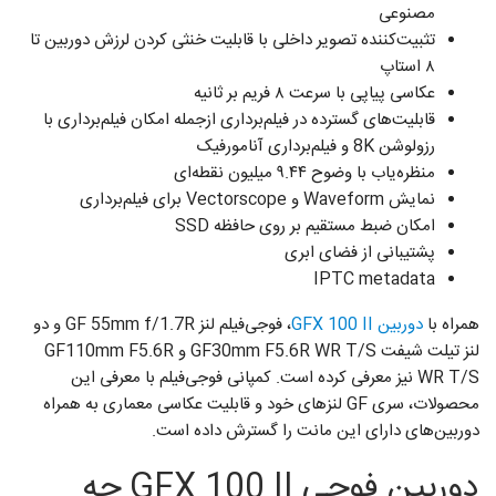
مصنوعی
تثبیت‌کننده تصویر داخلی با قابلیت خنثی کردن لرزش دوربین تا
۸ استاپ
عکاسی پیاپی با سرعت ۸ فریم بر ثانیه
قابلیت‌های گسترده در فیلم‌برداری ازجمله امکان فیلم‌برداری با
رزولوشن 8K و فیلم‌برداری آنامورفیک
منظره‌یاب با وضوح ۹.۴۴ میلیون نقطه‌ای
نمایش Waveform و Vectorscope برای فیلم‌برداری
امکان ضبط مستقیم بر روی حافظه SSD
پشتیبانی از فضای ابری
IPTC metadata
همراه با
دوربین GFX 100 II
، فوجی‌فیلم لنز GF 55mm f/1.7R و دو
لنز تیلت شیفت GF30mm F5.6R WR T/S و GF110mm F5.6R
WR T/S نیز معرفی کرده است. کمپانی فوجی‌فیلم با معرفی این
محصولات، سری GF لنزهای خود و قابلیت عکاسی معماری به همراه
دوربین‌های دارای این مانت را گسترش داده است.
دوربین فوجی GFX 100 II چه