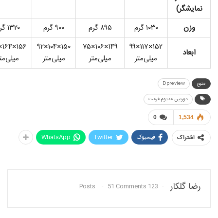
نمایشگر)
وزن
۱۰۳۰ گرم
۸۹۵ گرم
۹۰۰ گرم
۱۳۲۰ گرم
۱۵۰×۱۰۴×۹۲
۱۴۹×۱۰۶×۷۵
۱۵۲×۱۱۷×۹۹
ابعاد
میلی‌متر
میلی‌متر
میلی‌متر
میلی‌مت
منبع
Dpreview
دوربین مدیوم فرمت
0
1,534
فیسبوک
Twitter
WhatsApp
اشتراک
رضا گلکار
51 Comments
123 Posts