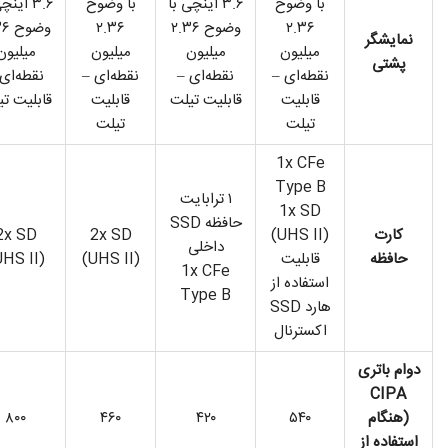
با وضوح
۳.۶ اینچی با
با وضوح
۳.۶ این
۲.۳۶
وضوح ۲.۳۶
۲.۳۶
وضو
نمایشگر
میلیون
میلیون
میلیون
میلیون
پشتی
نقطه‌ای –
نقطه‌ای –
نقطه‌ای –
نقطه‌ای
قابلیت
قابلیت تیلت
قابلیت
قابلیت ت
تیلت
تیلت
1x CFe
Type B
۱ ترابایت
1x SD
حافظه SSD
کارت
(UHS II)
2x SD
2x SD
داخلی
حافظه
قابلیت
(UHS II)
UHS II)
1x CFe
استفاده از
Type B
هارد SSD
اکسترنال
دوام باتری
CIPA
(هنگام
۵۴۰
۴۲۰
۴۶۰
۸۰۰
استفاده از