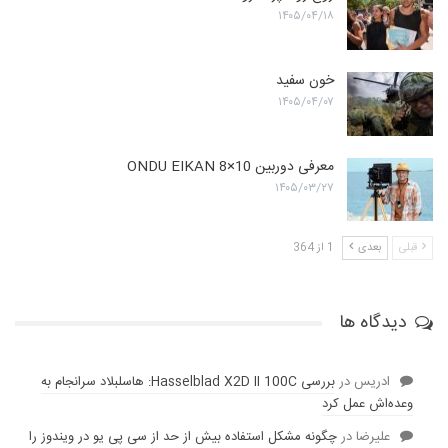
۱۴۰۵/۰۴/۱۸
خون سفید
۱۴۰۵/۰۴/۰۷
معرفی دوربین ONDU EIKAN 8×10
۱۴۰۵/۰۳/۲۷
قبلی
بعدی
1 از 364
دیدگاه ها
ادریس
در
بررسی Hasselblad X2D II 100C: هاسلبلاد سرانجام به
وعده‌‌اش عمل کرد
عليرضا
در
چگونه مشکل استفاده بیش از حد از سی پی یو در ویندوز را