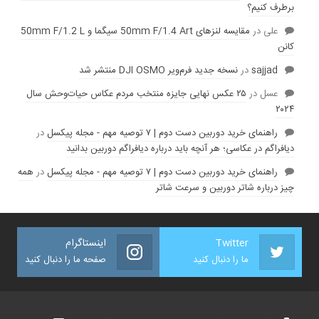
برطرف کنیم؟
علی
در
مقایسه لنز‌های 50mm F/1.4 Art سیگما و 50mm F/1.2 L
کانن
sajjad
در
نسخه جدید فرم‌ویر DJI OSMO منتشر شد
عسل
در
۲۵ عکس نهایی جایزه منتخب مردم عکاس حیات‌وحش سال
۲۰۲۴
راهنمای خرید دوربین دست دوم | ۷ توصیه مهم - مجله پیکسل
در
دیافراگم در عکاسی؛ هر آنچه باید درباره دیافراگم دوربین بدانید
راهنمای خرید دوربین دست دوم | ۷ توصیه مهم - مجله پیکسل
در
همه
چیز درباره شاتر دوربین و سرعت شاتر
Twitter
اینستاگرام
ما را دنبال کنید
صفحه ما را دنبال کنید