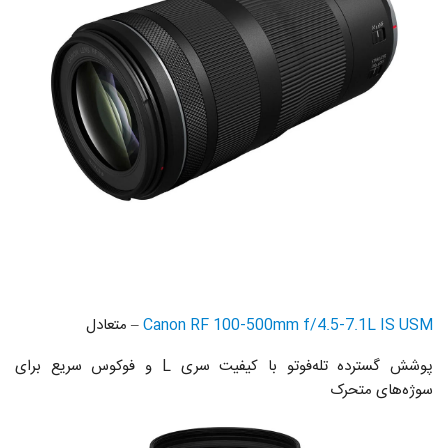
Canon RF 100-500mm f/4.5-7.1L IS USM
– متعادل
پوشش گسترده تله‌فوتو با کیفیت سری L و فوکوس سریع برای
سوژه‌های متحرک