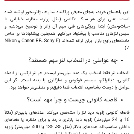
این راهنمای خرید، به‌جای معرفی پراکنده مدل‌ها، ژانرمحور نوشته شده
است؛ یعنی برای هر سبک عکاسی (مثل پرتره، منظره، خیابانی یا
حیات‌وحش) ابتدا ویژگی‌های فنی مهم آن ژانر را توضیح می‌دهیم و
سپس لنزهای مناسب را پیشنهاد می‌کنیم. همچنین پیشنهادها بر اساس
مانت‌های رایج بازار ایران ارائه شده‌اند (Canon RF، Sony E و Nikon
Z).
چه عواملی در انتخاب لنز مهم هستند؟
انتخاب لنز فقط انتخاب یک عدد میلی‌متر نیست. هر لنز ترکیبی از فاصله
کانونی، دیافراگم، سیستم فوکوس و سازگاری با بدنه است. اگر این
عوامل را درست بشناسید، انتخاب شما دقیق‌تر و منطقی‌تر خواهد بود.
فاصله کانونی چیست و چرا مهم است؟
فاصله کانونی زاویه دید لنز را مشخص می‌کند. عددهای پایین‌تر (مثلاً
16 یا 24 میلی‌متر) زاویه دید بازتری دارند و برای منظره یا فضاهای
داخلی مناسب‌اند. عددهای بالاتر (مثل 85، 135 یا 400 میلی‌متر) زاویه