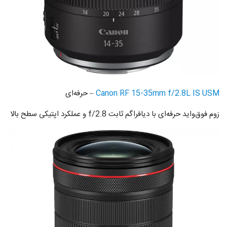
Canon RF 15-35mm f/2.8L IS USM
– حرفه‌ای
زوم فوق‌واید حرفه‌ای با دیافراگم ثابت f/2.8 و عملکرد اپتیکی سطح بالا