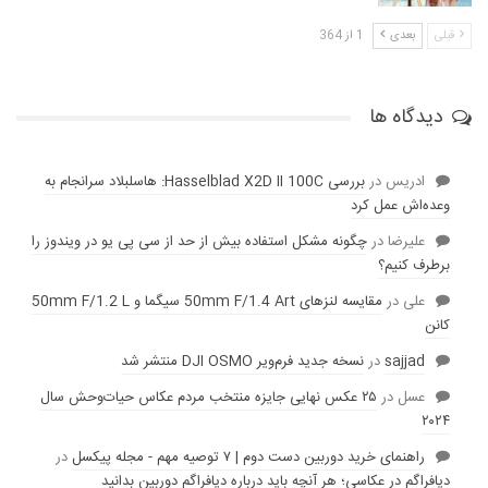
قبلی
بعدی
1 از 364
دیدگاه ها
ادریس
در
بررسی Hasselblad X2D II 100C: هاسلبلاد سرانجام به
وعده‌‌اش عمل کرد
عليرضا
در
چگونه مشکل استفاده بیش از حد از سی پی یو در ویندوز را
برطرف کنیم؟
علی
در
مقایسه لنز‌های 50mm F/1.4 Art سیگما و 50mm F/1.2 L
کانن
sajjad
در
نسخه جدید فرم‌ویر DJI OSMO منتشر شد
عسل
در
۲۵ عکس نهایی جایزه منتخب مردم عکاس حیات‌وحش سال
۲۰۲۴
راهنمای خرید دوربین دست دوم | ۷ توصیه مهم - مجله پیکسل
در
دیافراگم در عکاسی؛ هر آنچه باید درباره دیافراگم دوربین بدانید