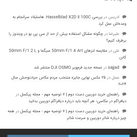
ادریس
در
بررسی Hasselblad X2D II 100C: هاسلبلاد سرانجام به
وعده‌‌اش عمل کرد
عليرضا
در
چگونه مشکل استفاده بیش از حد از سی پی یو در ویندوز را
برطرف کنیم؟
علی
در
مقایسه لنز‌های 50mm F/1.4 Art سیگما و 50mm F/1.2 L
کانن
sajjad
در
نسخه جدید فرم‌ویر DJI OSMO منتشر شد
عسل
در
۲۵ عکس نهایی جایزه منتخب مردم عکاس حیات‌وحش سال
۲۰۲۴
راهنمای خرید دوربین دست دوم | ۷ توصیه مهم - مجله پیکسل
در
دیافراگم در عکاسی؛ هر آنچه باید درباره دیافراگم دوربین بدانید
راهنمای خرید دوربین دست دوم | ۷ توصیه مهم - مجله پیکسل
در
همه
چیز درباره شاتر دوربین و سرعت شاتر