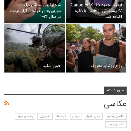
آپدیت جدید Canon EOS R6
۵ جایگزین منطقی برای
V؛ پشتیبانی از فلاش بالاخره
دوربین‌های حرفه‌ای گران‌قیمت
اضافه شد
در سال ۲۰۲۶
زوج روفتاپر معروف
خون سفید
مرور دسته
عکاسی
آکادمی پیکسل
از میان اخبار
بررسی
ترفندها
تکنولوژی
راهنمای خرید
عکاسی نجومی