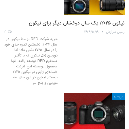
نیکون ۲۰۲۵؛ یک سال درخشان دیگر برای نیکون
رامین سرازش
۱۴۰۴/۱۰/۰۹
0
خرید شرکت RED توسط نیکون در
سال ۲۰۲۴، نخستین ثمره جدی خود
را در سال ۲۰۲۵ نشان داد؛ اما
دوربین ZR نیکون که با تأثیر
مستقیم RED توسعه یافته، تنها
محصول برجسته این شرکت
افسانه‌ای ژاپنی در نیکون ۲۰۲۵
نیست. نیکون در این سال سه
دوربین و پنج لنز…
بررسی