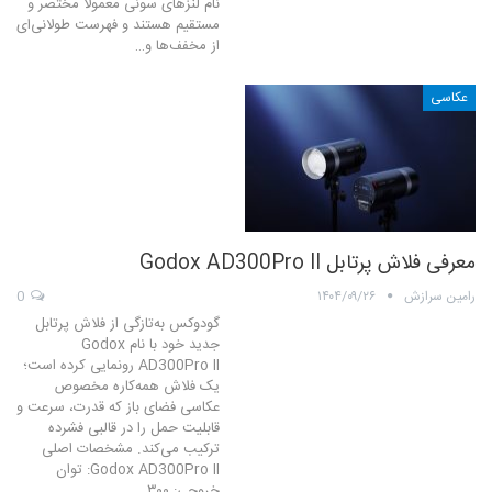
نام لنزهای سونی معمولاً مختصر و
مستقیم هستند و فهرست طولانی‌ای
از مخفف‌ها و…
عکاسی
معرفی فلاش پرتابل Godox AD300Pro II
رامین سرازش
۱۴۰۴/۰۹/۲۶
0
گودوکس به‌تازگی از فلاش پرتابل
جدید خود با نام Godox
AD300Pro II رونمایی کرده است؛
یک فلاش همه‌کاره مخصوص
عکاسی فضای باز که قدرت، سرعت و
قابلیت حمل را در قالبی فشرده
ترکیب می‌کند. مشخصات اصلی
Godox AD300Pro II: توان
خروجی: ۳۰۰…