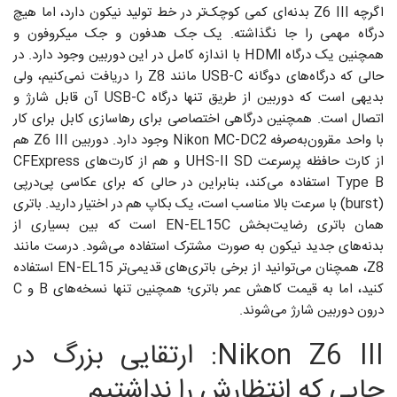
اگرچه Z6 III بدنه‌ای کمی کوچک‌تر در خط تولید نیکون دارد، اما هیچ
درگاه مهمی را جا نگذاشته. یک جک هدفون و جک میکروفون و
همچنین یک درگاه HDMI با اندازه کامل در این دوربین وجود دارد. در
حالی که درگاه‌های دوگانه USB-C مانند Z8 را دریافت نمی‌کنیم، ولی
بدیهی است که دوربین از طریق تنها درگاه USB-C آن قابل شارژ و
اتصال است. همچنین درگاهی اختصاصی برای رهاسازی کابل برای کار
با واحد مقرون‌به‌صرفه Nikon MC-DC2 وجود دارد. دوربین Z6 III هم
از کارت حافظه پرسرعت UHS-II SD و هم از کارت‌های CFExpress
Type B استفاده می‌کند، بنابراین در حالی که برای عکاسی پی‌درپی
(burst) با سرعت بالا مناسب است، یک بکاپ هم در اختیار دارید. باتری
همان باتری رضایت‌بخش EN-EL15C است که بین بسیاری از
بدنه‌های جدید نیکون به صورت مشترک استفاده می‌شود. درست مانند
Z8، همچنان می‌توانید از برخی باتری‌های قدیمی‌تر EN-EL15 استفاده
کنید، اما به قیمت کاهش عمر باتری؛ همچنین تنها نسخه‌های B و C
درون دوربین شارژ می‌شوند.
Nikon Z6 III: ارتقایی بزرگ در
جایی که انتظارش را نداشتیم