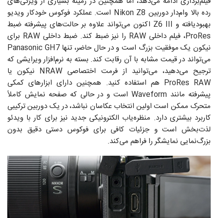
فیلم‌برداری ادامه می‌دهد، اما همچنین در زمینه بسیاری از ویژگی‌های
رده بالا وام‌دار دوربین Nikon Z8 است. عملکرد فوکوس خودکار ویدیو
بهبودیافته و Z6 III اکنون می‌تواند علاوه بر حالت‌های پیشرفته ضبط
ProRes، فیلم داخلی RAW را نیز ضبط کند. ضبط داخلی RAW برای
نیکون یک موفقیت بزرگ است و در حال حاضر، تنها Panasonic GH7
می‌تواند در قیمت مشابه با آن رقابت کند. بسته به نرم‌افزار ویرایشی که
ترجیح می‌دهید، می‌توانید از فرمت اختصاصی NRAW نیکون یا
ProRes RAW هم استفاده کنید. همچنین دارای ابزارهای کمکی
پیشرفته مانند Waveform است و در حالی که صفحه نمایش کاملاً
متحرک ممکن است اولین انتخاب عکاسان نباشد، در یک دوربین ترکیبی
کاربرد بیشتری دارد. منظره‌یاب الکترونیکی جدید نیز برای کار با ویدئو
لذت‌بخش است و جزئیات کافی برای فوکوس دستی دقیق بدون
بزرگ‌نمایی نمایشگر را فراهم می‌کند.