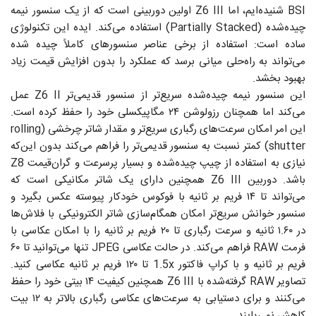
BSI شنیده‌ایم، اما Z6 III اولین دوربینی است که از یک سنسور نیمه
چیده‌شده (Partially Stacked) استفاده می‌کند. ایده این تکنولوژی
ساده است: استفاده از برخی عناصر سنسورهای کاملاً چیده شده
می‌تواند به راه‌حلی میانی برسد که عملکرد را بدون افزایش قیمت زیاد
بهبود بخشد.
این سنسور نیمه چیده‌شده سریع‌تر از سنسور قدیمی‌تر Z6 II عمل
می‌کند اما همچنان رزولوشن ۲۴ مگاپیکسلی خود را حفظ کرده است.
این امر امکان سرعت‌های رگباری سریع‌تر و مقدار شاتر چرخشی (rolling
shutter) کمتر نسبت به سنسور قدیمی‌تر را فراهم می‌کند بدون این‌که
نیازی به استفاده از چیپ چیده‌شده و بسیار پرسرعت و گران‌قیمت Z8
باشد. دوربین Z6 III همچنین دارای یک شاتر مکانیکی است که
می‌تواند تا ۱۴ فریم بر ثانیه با فوکوس خودکار پیوسته عکس بگیرد و
سنسور خوانش سریع‌تر امکان همگام‌سازی شاتر الکترونیکی با فلاش‌ها
در ۱.۶۰ ثانیه و سرعت رگباری تا ۲۰ فریم بر ثانیه را با امکان عکاسی با
فرمت RAW فراهم می‌کند. در حالت عکاسی JPEG تنها می‌توانید تا ۶۰
فریم بر ثانیه و با کراپ فاکتور 1.5x تا ۱۲۰ فریم بر ثانیه عکاسی کنید.
تصاویر RAW گرفته‌شده با Z6 III همچنین کیفیت ۱۴ بیتی خود را حفظ
می‌کنند و برای دستیابی به سرعت‌های عکاسی رگباری بالاتر به ۱۲ بیت
کاهش نمی‌یابند.