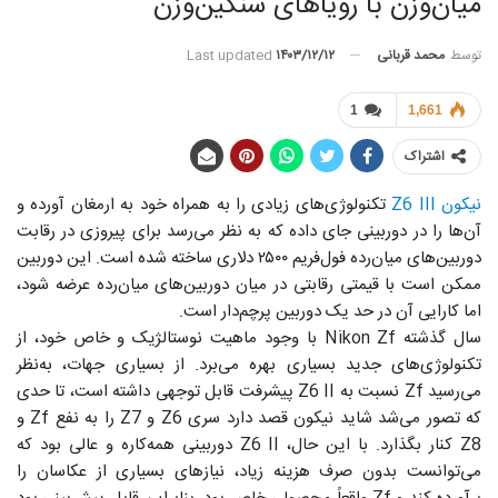
میان‌وزن با رویاهای سنگین‌وزن
توسط
محمد قربانی
Last updated
۱۴۰۳/۱۲/۱۲
1
1,661
اشتراک
نیکون Z6 III
تکنولوژی‌های زیادی را به همراه خود به ارمغان آورده و
آن‌ها را در دوربینی جای داده که به نظر می‌رسد برای پیروزی در رقابت
دوربین‌های میان‌رده فول‌فریم ۲۵۰۰ دلاری ساخته شده است. این دوربین
ممکن است با قیمتی رقابتی در میان دوربین‌های میان‌رده عرضه شود،
اما کارایی آن در حد یک دوربین پرچم‌دار است.
سال گذشته Nikon Zf با وجود ماهیت نوستالژیک و خاص خود، از
تکنولوژی‌های جدید بسیاری بهره می‌برد. از بسیاری جهات، به‌نظر
می‌رسید Zf نسبت به Z6 II پیشرفت قابل توجهی داشته است، تا حدی
که تصور می‌شد شاید نیکون قصد دارد سری Z6 و Z7 را به نفع Zf و
Z8 کنار بگذارد. با این حال، Z6 II دوربینی همه‌کاره و عالی بود که
می‌توانست بدون صرف هزینه زیاد، نیازهای بسیاری از عکاسان را