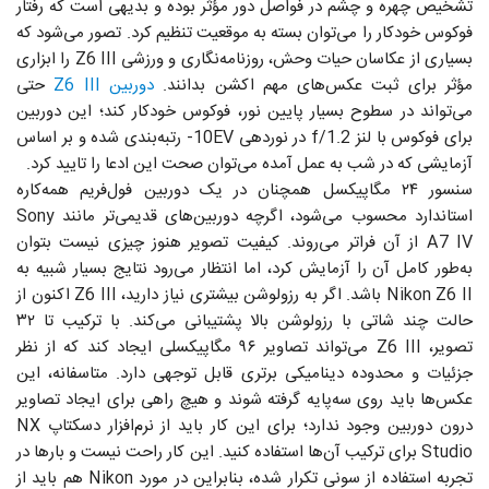
تشخیص چهره و چشم در فواصل دور مؤثر بوده و بدیهی است که رفتار
فوکوس خودکار را می‌توان بسته به موقعیت تنظیم کرد. تصور می‌شود که
بسیاری از عکاسان حیات وحش، روزنامه‌نگاری و ورزشی Z6 III را ابزاری
مؤثر برای ثبت عکس‌های مهم اکشن بدانند.
دوربین Z6 III
حتی
می‌تواند در سطوح بسیار پایین نور، فوکوس خودکار کند؛ این دوربین
برای فوکوس با لنز f/1.2 در نوردهی 10EV- رتبه‌بندی شده و بر اساس
آزمایشی که در شب به عمل آمده می‌توان صحت این ادعا را تایید کرد.
سنسور ۲۴ مگاپیکسل همچنان در یک دوربین فول‌فریم همه‌کاره
استاندارد محسوب می‌شود، اگرچه دوربین‌های قدیمی‌تر مانند Sony
A7 IV از آن فراتر می‌روند. کیفیت تصویر هنوز چیزی نیست بتوان
به‌طور کامل آن را آزمایش کرد، اما انتظار می‌رود نتایج بسیار شبیه به
Nikon Z6 II باشد. اگر به رزولوشن بیشتری نیاز دارید، Z6 III اکنون از
حالت چند شاتی با رزولوشن بالا پشتیبانی می‌کند. با ترکیب تا ۳۲
تصویر، Z6 III می‌تواند تصاویر ۹۶ مگاپیکسلی ایجاد کند که از نظر
جزئیات و محدوده دینامیکی برتری قابل توجهی دارد. متاسفانه، این
عکس‌ها باید روی سه‌پایه گرفته شوند و هیچ راهی برای ایجاد تصاویر
درون دوربین وجود ندارد؛ برای این کار باید از نرم‌افزار دسکتاپ NX
Studio برای ترکیب آن‌ها استفاده کنید. این کار راحت نیست و بارها در
تجربه استفاده از سونی تکرار شده، بنابراین در مورد Nikon هم باید از