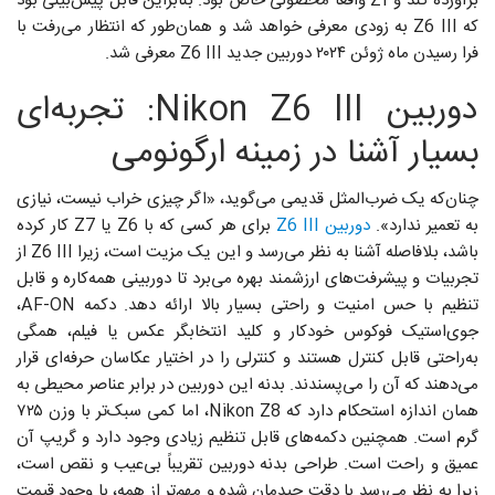
برآورده کند و Zf واقعاً محصولی خاص بود. بنابراین قابل پیش‌بینی بود
که Z6 III به زودی معرفی خواهد شد و همان‌طور که انتظار می‌رفت با
فرا رسیدن ماه ژوئن ۲۰۲۴ دوربین جدید Z6 III معرفی شد.
دوربین Nikon Z6 III: تجربه‌ای
بسیار آشنا در زمینه ارگونومی
چنان‌که یک ضرب‌المثل قدیمی می‌گوید، «اگر چیزی خراب نیست، نیازی
به تعمیر ندارد».
دوربین Z6 III
برای هر کسی که با Z6 یا Z7 کار کرده
باشد، بلافاصله آشنا به نظر می‌رسد و این یک مزیت است، زیرا Z6 III از
تجربیات و پیشرفت‌های ارزشمند بهره می‌برد تا دوربینی همه‌کاره و قابل
تنظیم با حس امنیت و راحتی بسیار بالا ارائه دهد. دکمه AF-ON،
جوی‌استیک فوکوس خودکار و کلید انتخابگر عکس یا فیلم، همگی
به‌راحتی قابل کنترل هستند و کنترلی را در اختیار عکاسان حرفه‌ای قرار
می‌دهند که آن را می‌پسندند. بدنه این دوربین در برابر عناصر محیطی به
همان اندازه استحکام دارد که Nikon Z8، اما کمی سبک‌تر با وزن ۷۲۵
گرم است. همچنین دکمه‌های قابل تنظیم زیادی وجود دارد و گریپ آن
عمیق و راحت است. طراحی بدنه دوربین تقریباً بی‌عیب و نقص است،
زیرا به نظر می‌رسد با دقت چیدمان شده و مهم‌تر از همه، با وجود قیمت