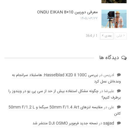
معرفی دوربین ONDU EIKAN 8×10
۱۴۰۵/۰۳/۲۷
قبلی
بعدی
1 از 364
دیدگاه ها
ادریس
در
بررسی Hasselblad X2D II 100C: هاسلبلاد سرانجام به
وعده‌‌اش عمل کرد
عليرضا
در
چگونه مشکل استفاده بیش از حد از سی پی یو در ویندوز را
برطرف کنیم؟
علی
در
مقایسه لنز‌های 50mm F/1.4 Art سیگما و 50mm F/1.2 L
کانن
sajjad
در
نسخه جدید فرم‌ویر DJI OSMO منتشر شد