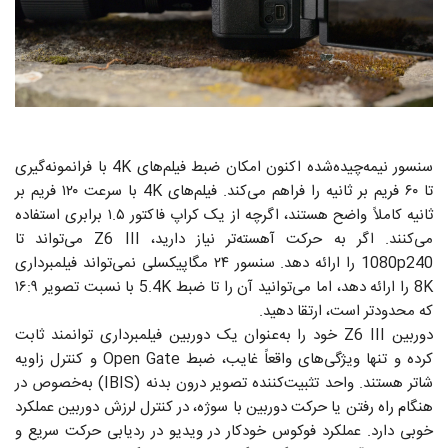
سنسور نیمه‌چیده‌شده اکنون امکان ضبط فیلم‌های 4K با فرانمونه‌گیری
تا ۶۰ فریم بر ثانیه را فراهم می‌کند. فیلم‌های 4K با سرعت ۱۲۰ فریم بر
ثانیه کاملاً واضح هستند، اگرچه از یک کراپ فاکتور ۱.۵ برابری استفاده
می‌کنند. اگر به حرکت آهسته‌تر نیاز دارید، Z6 III می‌تواند تا
1080p240 را ارائه دهد. سنسور ۲۴ مگاپیکسلی نمی‌تواند فیلمبرداری
8K را ارائه دهد، اما می‌توانید آن را تا ضبط 5.4K با نسبت تصویر ۱۶:۹
که محدودتر است، ارتقا دهید.
دوربین Z6 III خود را به‌عنوان یک دوربین فیلمبرداری توانمند ثابت
کرده و تنها ویژگی‌های واقعاً غایب، ضبط Open Gate و کنترل زاویه
شاتر هستند. واحد تثبیت‌کننده تصویر درون بدنه (IBIS) به‌خصوص در
هنگام راه رفتن یا حرکت دوربین با سوژه، در کنترل لرزش دوربین عملکرد
خوبی دارد. عملکرد فوکوس خودکار در ویدیو در ردیابی حرکت سریع و