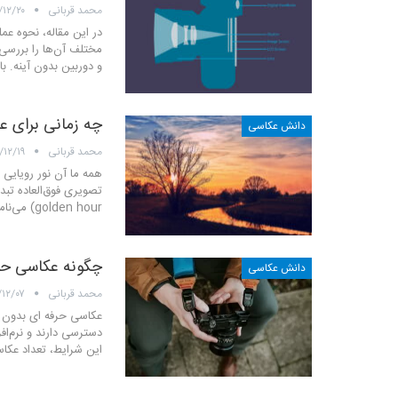
محمد قربانی
/۱۲/۲۰
در این مقاله، نحوه عم
و دوربین بدون آینه. ب
چه زمانی برای 
دانش عکاسی
محمد قربانی
/۱۲/۱۹
همه ما آن نور رویایی و
golden hour) می‌نامند؛ ساعتی پیش از غروب خورشید که بدون شک…
چگونه عکاسی حرف
دانش عکاسی
محمد قربانی
/۱۲/۰۷
عکاسی حرفه ای بدون ش
دسترسی دارند و نرم‌اف
این شرایط، تعداد عکاس