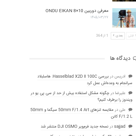
معرفی دوربین ONDU EIKAN 8×10
۱۴۰۵/۰۳/۲۷
قبلی
بعدی
1 از 364
دیدگاه ها
ادریس
در
بررسی Hasselblad X2D II 100C: هاسلبلاد
سرانجام به وعده‌‌اش عمل کرد
عليرضا
در
چگونه مشکل استفاده بیش از حد از سی پی یو در
ویندوز را برطرف کنیم؟
علی
در
مقایسه لنز‌های 50mm F/1.4 Art سیگما و 50mm
F/1.2 L کانن
sajjad
در
نسخه جدید فرم‌ویر DJI OSMO منتشر شد