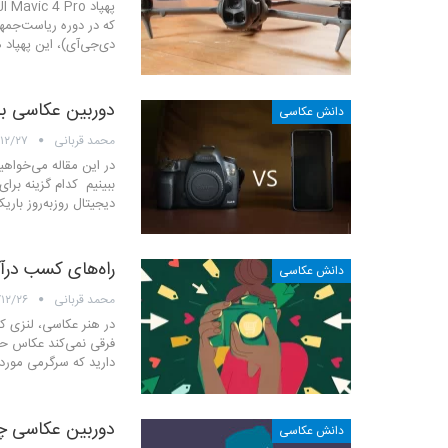
که در دوره ریاست‌جمه
دی‌جی‌آی)، این پهپاد 
دوربین عکاسی ب
دانش عکاسی
محمد قربانی
۱۲/۲۷
در این مقاله می‌خواهی
ببینیم کدام گزینه برا
دیجیتال روزبه‌روز باری
راه‌های کسب درآ
دانش عکاسی
محمد قربانی
/۱۲/۲۶
در هنر عکاسی، لنزی که 
فرقی نمی‌کند عکاس حرف
دارید که سرگرمی مورد ع
دوربین عکاسی چط
دانش عکاسی