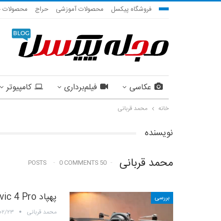
فروشگاه پیکسل
محصولات آموزشی
حراج
محصولات ج
عکاسی
فیلم‌برداری
کامپیوتر
خانه
محمد قربانی
نویسنده
محمد قربانی
0 COMMENTS
50 POSTS
پهپاد DJI Mavic 4 Pro: استاندارد جدید پهپادهای مصرف کنندگان
بررسی
محمد قربانی
۰۲/۲۳