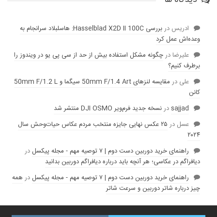
دیدگاه ها
ادریس
در
بررسی Hasselblad X2D II 100C: هاسلبلاد سرانجام به
وعده‌‌اش عمل کرد
عليرضا
در
چگونه مشکل استفاده بیش از حد از سی پی یو در ویندوز را
برطرف کنیم؟
علی
در
مقایسه لنز‌های 50mm F/1.4 Art سیگما و 50mm F/1.2 L
کانن
sajjad
در
نسخه جدید فرم‌ویر DJI OSMO منتشر شد
عسل
در
۲۵ عکس نهایی جایزه منتخب مردم عکاس حیات‌وحش سال
۲۰۲۴
راهنمای خرید دوربین دست دوم | ۷ توصیه مهم - مجله پیکسل
در
دیافراگم در عکاسی؛ هر آنچه باید درباره دیافراگم دوربین بدانید
راهنمای خرید دوربین دست دوم | ۷ توصیه مهم - مجله پیکسل
در
همه
چیز درباره شاتر دوربین و سرعت شاتر