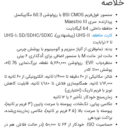
خلاصه
سنسور: فول‌فریم BSI CMOS با رزولوشن 60.3 مگاپیکسل
پردازنده: سری Maestro III
حافظه داخلی: 64 گیگابایت
کارت حافظه
: UHS-II (پیشنهادی)، UHS-I، SD/SDHC/SDXC
تا ۲ ترابایت
بدنه: تمام‌فلزی از آلیاژ منیزیم و آلومینیوم با پوشش چرمی
مانت لنز: مانت M با سنسور اضافی برای کُدگذاری ۶ بیتی
منظره‌یاب EVF: رزولوشن ۵,۷۶۰,۰۰۰ نقطه، بزرگ‌نمایی 0.76×،
پوشش ۱۰۰٪ کادر
شاتر: مکانیکی از ۶۰ دقیقه تا ۱/۴۰۰۰ ثانیه، الکترونیکی از ۶۰ ثانیه تا
۱/۱۶,۰۰۰ ثانیه، همگام‌سازی فلاش تا ۱/۱۸۰ ثانیه، قابلیت کاهش
نویز با فریم تاریک (اختیاری)
زمان‌سنج خودکار: تأخیر ۲ یا ۱۲ ثانیه
عکاسی پیاپی: تک‌شات، پیوسته با سرعت پایین (۳ فریم بر ثانیه)،
پیوسته با سرعت بالا (۴.۵ فریم بر ثانیه)، عکاسی زمان‌بندی‌شده،
براکت نوردهی
حساسیت ISO: خودکار از ۶۴ تا ۵۰,۰۰۰ (در حالت فلاش هم در