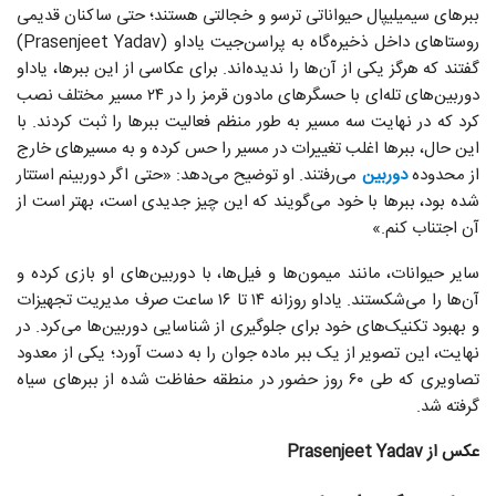
ببرهای سیمیلیپال حیواناتی ترسو و خجالتی هستند؛ حتی ساکنان قدیمی
روستاهای داخل ذخیره‌گاه به پراسن‌جیت یاداو (Prasenjeet Yadav)
گفتند که هرگز یکی از آن‌ها را ندیده‌اند. برای عکاسی از این ببرها، یاداو
دوربین‌های تله‌ای با حسگرهای مادون قرمز را در ۲۴ مسیر مختلف نصب
کرد که در نهایت سه مسیر به طور منظم فعالیت ببرها را ثبت کردند. با
این حال، ببرها اغلب تغییرات در مسیر را حس کرده و به مسیرهای خارج
از محدوده
دوربین
می‌رفتند. او توضیح می‌دهد: «حتی اگر دوربینم استتار
شده بود، ببرها با خود می‌گویند که این چیز جدیدی است، بهتر است از
آن اجتناب کنم.»
سایر حیوانات، مانند میمون‌ها و فیل‌ها، با دوربین‌های او بازی کرده و
آن‌ها را می‌شکستند. یاداو روزانه ۱۴ تا ۱۶ ساعت صرف مدیریت تجهیزات
و بهبود تکنیک‌های خود برای جلوگیری از شناسایی دوربین‌ها می‌کرد. در
نهایت، این تصویر از یک ببر ماده جوان را به دست آورد؛ یکی از معدود
تصاویری که طی ۶۰ روز حضور در منطقه حفاظت شده از ببرهای سیاه
گرفته شد.
عکس از Prasenjeet Yadav