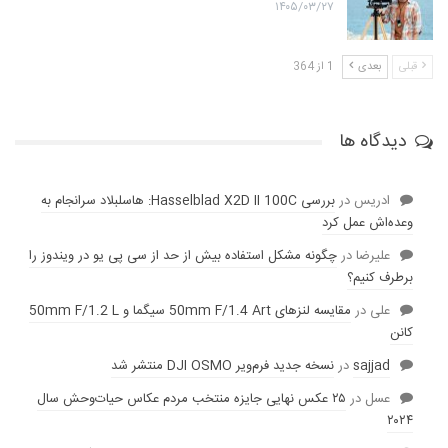
۱۴۰۵/۰۳/۲۷
قبلی
بعدی
1 از 364
دیدگاه ها
ادریس
در
بررسی Hasselblad X2D II 100C: هاسلبلاد سرانجام به
وعده‌‌اش عمل کرد
عليرضا
در
چگونه مشکل استفاده بیش از حد از سی پی یو در ویندوز را
برطرف کنیم؟
علی
در
مقایسه لنز‌های 50mm F/1.4 Art سیگما و 50mm F/1.2 L
کانن
sajjad
در
نسخه جدید فرم‌ویر DJI OSMO منتشر شد
عسل
در
۲۵ عکس نهایی جایزه منتخب مردم عکاس حیات‌وحش سال
۲۰۲۴