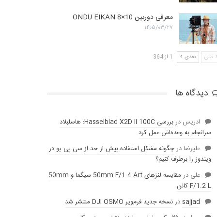
معرفی دوربین ONDU EIKAN 8×10
۱۴۰۵/۰۳/۲۷
قبلی
بعدی
1 از 364
دیدگاه ها
ادریس
در
بررسی Hasselblad X2D II 100C: هاسلبلاد
سرانجام به وعده‌‌اش عمل کرد
عليرضا
در
چگونه مشکل استفاده بیش از حد از سی پی یو در
ویندوز را برطرف کنیم؟
علی
در
مقایسه لنز‌های 50mm F/1.4 Art سیگما و 50mm
F/1.2 L کانن
sajjad
در
نسخه جدید فرم‌ویر DJI OSMO منتشر شد