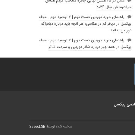
عسل
در
۲۵ عکس نهایی جایزه منتخب مردم عکاس
حیات‌وحش سال ۲۰۲۴
راهنمای خرید دوربین دست دوم | ۷ توصیه مهم - مجله
پیکسل
در
دیافراگم در عکاسی؛ هر آنچه باید درباره دیافراگم
دوربین بدانید
راهنمای خرید دوربین دست دوم | ۷ توصیه مهم - مجله
پیکسل
در
همه چیز درباره شاتر دوربین و سرعت شاتر
ادمی پیکسل
ساخته شده توسط
Saeed.SB