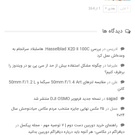
قبلی
بعدی
1 از 364
دیدگاه ها
ادریس
در
بررسی Hasselblad X2D II 100C: هاسلبلاد سرانجام به
وعده‌‌اش عمل کرد
عليرضا
در
چگونه مشکل استفاده بیش از حد از سی پی یو در ویندوز را
برطرف کنیم؟
علی
در
مقایسه لنز‌های 50mm F/1.4 Art سیگما و 50mm F/1.2 L
کانن
sajjad
در
نسخه جدید فرم‌ویر DJI OSMO منتشر شد
عسل
در
۲۵ عکس نهایی جایزه منتخب مردم عکاس حیات‌وحش سال
۲۰۲۴
راهنمای خرید دوربین دست دوم | ۷ توصیه مهم - مجله پیکسل
در
دیافراگم در عکاسی؛ هر آنچه باید درباره دیافراگم دوربین بدانید