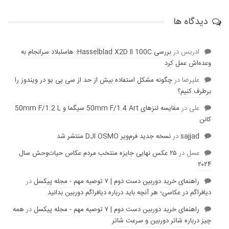
دیدگاه ها
ادریس
در
بررسی Hasselblad X2D II 100C: هاسلبلاد سرانجام به
وعده‌‌اش عمل کرد
عليرضا
در
چگونه مشکل استفاده بیش از حد از سی پی یو در ویندوز را
برطرف کنیم؟
علی
در
مقایسه لنز‌های 50mm F/1.4 Art سیگما و 50mm F/1.2 L
کانن
sajjad
در
نسخه جدید فرم‌ویر DJI OSMO منتشر شد
عسل
در
۲۵ عکس نهایی جایزه منتخب مردم عکاس حیات‌وحش سال
۲۰۲۴
راهنمای خرید دوربین دست دوم | ۷ توصیه مهم - مجله پیکسل
در
دیافراگم در عکاسی؛ هر آنچه باید درباره دیافراگم دوربین بدانید
راهنمای خرید دوربین دست دوم | ۷ توصیه مهم - مجله پیکسل
در
همه
چیز درباره شاتر دوربین و سرعت شاتر