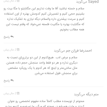
Sayed
می‌گوید
2 سال پیش
سلام و خسته نباشید آقا ما وقت نداریم این مگابایتو با مگا بیت رو
بشینیم حجی کنیم و تفسیرش کنیم کدومش بهتره از اون استفاده
کنیم و سرعت بیشتری داره والسلام دیگه نیازی به تفکیک نداره
که مگابایت بهتره یا مگابیت فلسفه نمی‌خواد که وقتم نیست این
همه مطالب بخونیم.
پاسخ
احمدرضا فرزان جم
می‌گوید
2 سال پیش
سلام و عرض ادب. هیچ‌کدوم از این دو برتری‌ای نسبت به
دیگری نداره و هر دو فقط واحد سنجش حجم داده هستن.
مثل سانتی‌متر و اینچ که هر کدوم با یک رویکرد مشخص
برای سنجش طول استفاده می‌شن.
پاسخ
منم دیگه
می‌گوید
2 سال پیش
ممنونم از نویسنده مطلب کاملآ ساده مفهوم تخصصی رو عنوان
کردند و ملت همیشه در صحنه که میگن ما نمیفهمیم کدوم بهتره