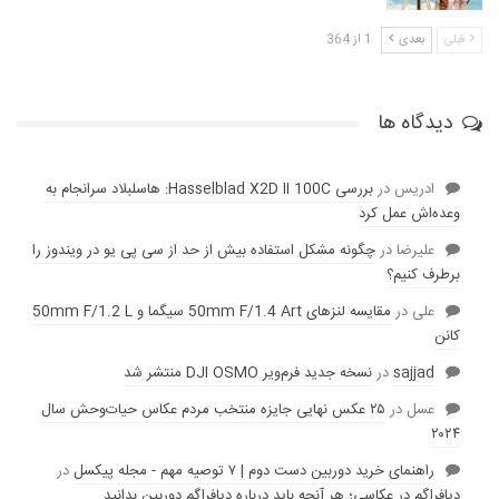
قبلی
بعدی
1 از 364
دیدگاه ها
ادریس
در
بررسی Hasselblad X2D II 100C: هاسلبلاد سرانجام به
وعده‌‌اش عمل کرد
عليرضا
در
چگونه مشکل استفاده بیش از حد از سی پی یو در ویندوز را
برطرف کنیم؟
علی
در
مقایسه لنز‌های 50mm F/1.4 Art سیگما و 50mm F/1.2 L
کانن
sajjad
در
نسخه جدید فرم‌ویر DJI OSMO منتشر شد
عسل
در
۲۵ عکس نهایی جایزه منتخب مردم عکاس حیات‌وحش سال
۲۰۲۴
راهنمای خرید دوربین دست دوم | ۷ توصیه مهم - مجله پیکسل
در
دیافراگم در عکاسی؛ هر آنچه باید درباره دیافراگم دوربین بدانید