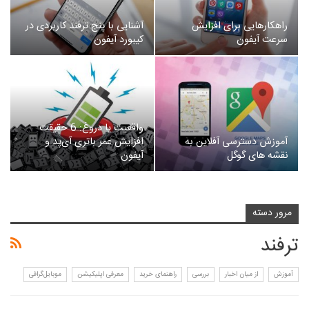
راهکارهایی برای افزایش
آشنایی با پنج ترفند کاربردی در
سرعت آیفون
کیبورد آیفون
واقعیت یا دروغ: 6 حقیقت
آموزش دسترسی آفلاین به
افزایش عمر باتری آی‌پد و
نقشه های گوگل
آیفون
مرور دسته
ترفند
آموزش
از میان اخبار
بررسی
راهنمای خرید
معرفی اپلیکیشن
موبایل‌گرافی