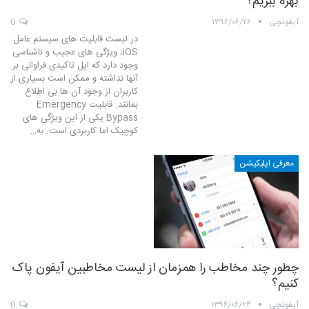
بهره ببریم؟
آیفونچی
۱۳۹۶/۰۶/۲۶
0
در لیست قابلیت های سیستم عامل
iOS، ویژگی های عجیب و ناشناسی
وجود دارد که اپل تاکیدی فراوانی بر
آنها نداشته و ممکن است بسیاری از
کاربران از وجود آن ها بی اطلاع
بمانند. قابلیت Emergency
Bypass یکی از این ویژگی های
کوچیک اما کاربردی است. به…
معرفی اپلیکیشن
چطور چند مخاطب را همزمان از لیست مخاطبین آیفون پاک
کنیم؟
آیفونچی
۱۳۹۶/۰۶/۲۴
0