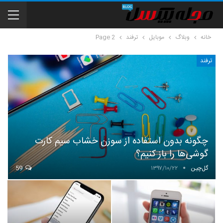
خانه
وبلاگ
موبایل
ترفند
Page 2
ترفند
چگونه بدون استفاده از سوزن خشاب سیم کارت
گوشی‌ها را باز کنیم؟
گل‌چین
۱۳۹۷/۱۰/۲۲
59