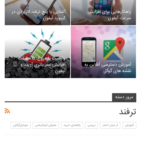
راهکارهایی برای افزایش
آشنایی با پنج ترفند کاربردی در
سرعت آیفون
کیبورد آیفون
واقعیت یا دروغ: 6 حقیقت
آموزش دسترسی آفلاین به
افزایش عمر باتری آی‌پد و
نقشه های گوگل
آیفون
مرور دسته
ترفند
آموزش
از میان اخبار
بررسی
راهنمای خرید
معرفی اپلیکیشن
موبایل‌گرافی