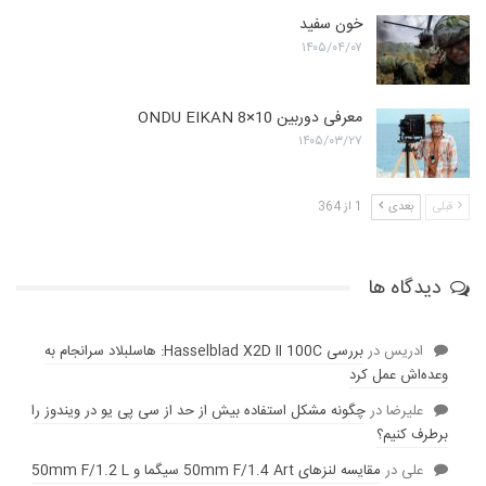
خون سفید
۱۴۰۵/۰۴/۰۷
معرفی دوربین ONDU EIKAN 8×10
۱۴۰۵/۰۳/۲۷
قبلی
بعدی
1 از 364
دیدگاه ها
ادریس
در
بررسی Hasselblad X2D II 100C: هاسلبلاد سرانجام به
وعده‌‌اش عمل کرد
عليرضا
در
چگونه مشکل استفاده بیش از حد از سی پی یو در ویندوز را
برطرف کنیم؟
علی
در
مقایسه لنز‌های 50mm F/1.4 Art سیگما و 50mm F/1.2 L