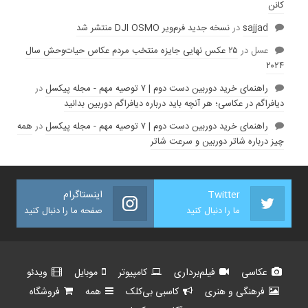
کانن
sajjad
در
نسخه جدید فرم‌ویر DJI OSMO منتشر شد
عسل
در
۲۵ عکس نهایی جایزه منتخب مردم عکاس حیات‌وحش سال
۲۰۲۴
راهنمای خرید دوربین دست دوم | ۷ توصیه مهم - مجله پیکسل
در
دیافراگم در عکاسی؛ هر آنچه باید درباره دیافراگم دوربین بدانید
راهنمای خرید دوربین دست دوم | ۷ توصیه مهم - مجله پیکسل
در
همه
چیز درباره شاتر دوربین و سرعت شاتر
Twitter
اینستاگرام
ما را دنبال کنید
صفحه ما را دنبال کنید
عکاسی
فیلم‌برداری
کامپیوتر
موبایل
ویدئو
فرهنگی و هنری
کاسبی بی‌کلک
همه
فروشگاه