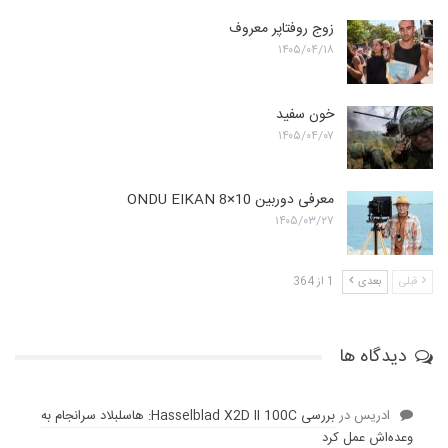
زوج روفتاپر معروف
۱۴۰۵/۰۴/۱۸
خون سفید
۱۴۰۵/۰۴/۰۷
معرفی دوربین ONDU EIKAN 8×10
۱۴۰۵/۰۳/۲۷
قبلی
بعدی
1 از 364
دیدگاه ها
ادریس
در
بررسی Hasselblad X2D II 100C: هاسلبلاد سرانجام به
وعده‌‌اش عمل کرد