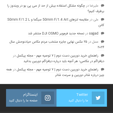
عليرضا
در
چگونه مشکل استفاده بیش از حد از سی پی یو در ویندوز را
برطرف کنیم؟
علی
در
مقایسه لنز‌های 50mm F/1.4 Art سیگما و 50mm F/1.2 L
کانن
sajjad
در
نسخه جدید فرم‌ویر DJI OSMO منتشر شد
عسل
در
۲۵ عکس نهایی جایزه منتخب مردم عکاس حیات‌وحش سال
۲۰۲۴
راهنمای خرید دوربین دست دوم | ۷ توصیه مهم - مجله پیکسل
در
دیافراگم در عکاسی؛ هر آنچه باید درباره دیافراگم دوربین بدانید
راهنمای خرید دوربین دست دوم | ۷ توصیه مهم - مجله پیکسل
در
همه
چیز درباره شاتر دوربین و سرعت شاتر
Twitter
اینستاگرام
ما را دنبال کنید
صفحه ما را دنبال کنید