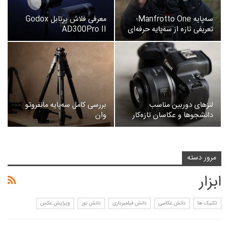
سه‌پایه Manfrotto One؛
معرفی فلاش پرتابل Godox
تعریفی تازه از سه‌پایه حرفه‌ای
AD300Pro II
لنزهای دوربین مناسب
بررسی کامل سه‌پایه مانفروتو
دانشجوها و عکاسان تازه‌کار
وان
مرور دسته
ابزار
تکنیک ها
دانش عکاسی
دانش فیلمبرداری
دانش نور
ویرایش عکس