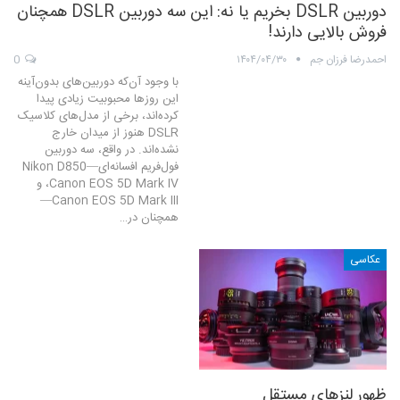
دوربین DSLR بخریم یا نه: این سه دوربین DSLR همچنان
فروش بالایی دارند!
احمدرضا فرزان جم
۱۴۰۴/۰۴/۳۰
0
با وجود آن‌که دوربین‌های بدون‌آینه
این روزها محبوبیت زیادی پیدا
کرده‌اند، برخی از مدل‌های کلاسیک
DSLR هنوز از میدان خارج
نشده‌اند. در واقع، سه دوربین
فول‌فریم افسانه‌ای—Nikon D850
،Canon EOS 5D Mark IV و
Canon EOS 5D Mark III—
همچنان در…
عکاسی
ظهور لنزهای مستقل