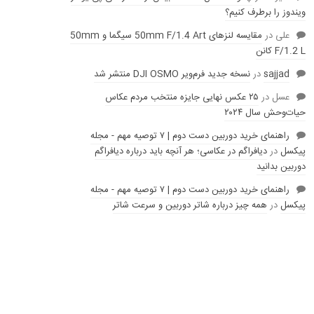
ویندوز را برطرف کنیم؟
علی
در
مقایسه لنز‌های 50mm F/1.4 Art سیگما و 50mm
F/1.2 L کانن
sajjad
در
نسخه جدید فرم‌ویر DJI OSMO منتشر شد
عسل
در
۲۵ عکس نهایی جایزه منتخب مردم عکاس
حیات‌وحش سال ۲۰۲۴
راهنمای خرید دوربین دست دوم | ۷ توصیه مهم - مجله
پیکسل
در
دیافراگم در عکاسی؛ هر آنچه باید درباره دیافراگم
دوربین بدانید
راهنمای خرید دوربین دست دوم | ۷ توصیه مهم - مجله
پیکسل
در
همه چیز درباره شاتر دوربین و سرعت شاتر