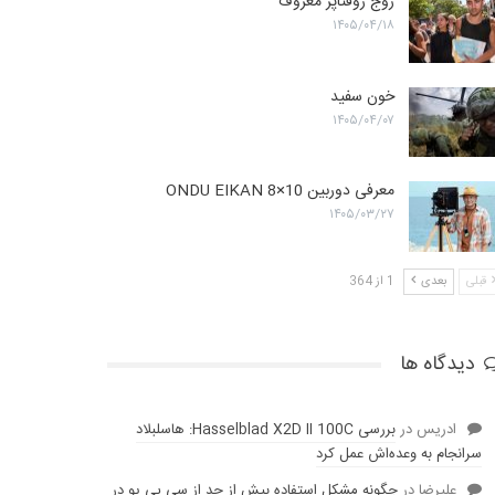
زوج روفتاپر معروف
۱۴۰۵/۰۴/۱۸
خون سفید
۱۴۰۵/۰۴/۰۷
معرفی دوربین ONDU EIKAN 8×10
۱۴۰۵/۰۳/۲۷
قبلی
بعدی
1 از 364
دیدگاه ها
ادریس
در
بررسی Hasselblad X2D II 100C: هاسلبلاد
سرانجام به وعده‌‌اش عمل کرد
عليرضا
در
چگونه مشکل استفاده بیش از حد از سی پی یو در