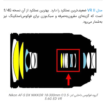
مدل VR II
ضعیف‌ترین عملکرد را دارد. بهترین عملکرد از آنِ نسخه‌ f/4G
است که گزینه‌ای مقرون‌به‌صرفه و سبک‌وزن برای فوکوس‌استکینگ نیز
به‌شمار می‌رود.
گروه فوکوس داخلی لنز Nikon AF-S DX NIKKOR 18-300mm f/3.5-
5.6G ED VR