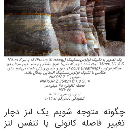
یک تصویر با تکنیک فوکوس‌استکینگ (Focus Stacking) که با لنز Nikon Z
35mm f/1.8 S ثبت شده، لنزی که تقریباً هیچ مشکلی از نظر تغییر میدان دید
هنگام فوکوس (Focus Breathing) ندارد و همین ویژگی باعث می‌شود برای
عکاسی با تکنیک فوکوس‌استکینگ انتخابی ایدئال باشد.
دوربین: NIKON Z 7
لنز: NIKKOR Z 35mm f/1.8 S
فاصله کانونی: ۳۵ میلی‌متر
ISO: ۶۴
زمان نوردهی: ۶ ثانیه
گشودگی دیافراگم: f/11.0
چگونه متوجه شویم یک لنز دچار
تغییر فاصله‌ کانونی یا تنفس لنز