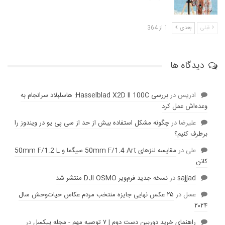
قبلی
بعدی
1 از 364
دیدگاه ها
ادریس
در
بررسی Hasselblad X2D II 100C: هاسلبلاد سرانجام به
وعده‌‌اش عمل کرد
عليرضا
در
چگونه مشکل استفاده بیش از حد از سی پی یو در ویندوز را
برطرف کنیم؟
علی
در
مقایسه لنز‌های 50mm F/1.4 Art سیگما و 50mm F/1.2 L
کانن
sajjad
در
نسخه جدید فرم‌ویر DJI OSMO منتشر شد
عسل
در
۲۵ عکس نهایی جایزه منتخب مردم عکاس حیات‌وحش سال
۲۰۲۴
راهنمای خرید دوربین دست دوم | ۷ توصیه مهم - مجله پیکسل
در