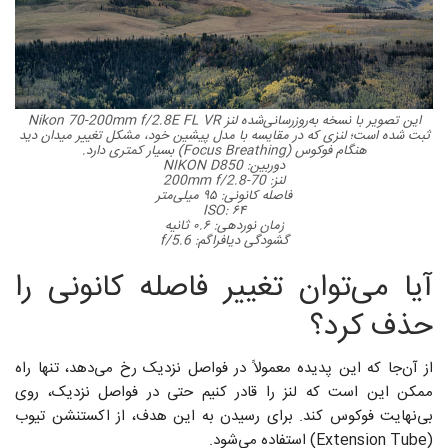
این تصویر با نسخه به‌روزرسانی‌شده لنز Nikon 70-200mm f/2.8E FL VR
ثبت شده است؛ لنزی که در مقایسه با مدل پیشین خود، مشکل تغییر میدان دید
هنگام فوکوس (Focus Breathing) بسیار کمتری دارد.
دوربین: NIKON D850
لنز: 70-200mm f/2.8
فاصله کانونی: ۹۵ میلی‌متر
ISO: ۶۴
زمان نوردهی: ۰.۶ ثانیه
گشودگی دیافراگم: f/5.6
آیا می‌توان تغییر فاصله‌ کانونی را
حذف کرد؟
از آن‌جا که این پدیده معمولاً در فواصل نزدیک رخ می‌دهد، تنها راه
ممکن این است که لنز را قادر کنیم حتی در فواصل نزدیک، روی
بی‌نهایت فوکوس کند. برای رسیدن به این هدف، از اکستنشن تیوب
(Extension Tube) استفاده می‌شود.