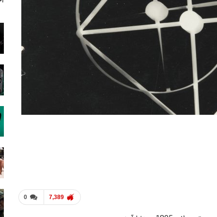
آخ
0
7,389