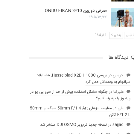
معرفی دوربین ONDU EIKAN 8×10
۱۴۰۵/۰۳/۲۷
قبلی
بعدی
1 از 364
دیدگاه ها
ادریس
در
بررسی Hasselblad X2D II 100C: هاسلبلاد
سرانجام به وعده‌‌اش عمل کرد
عليرضا
در
چگونه مشکل استفاده بیش از حد از سی پی یو در
ویندوز را برطرف کنیم؟
علی
در
مقایسه لنز‌های 50mm F/1.4 Art سیگما و 50mm
F/1.2 L کانن
sajjad
در
نسخه جدید فرم‌ویر DJI OSMO منتشر شد