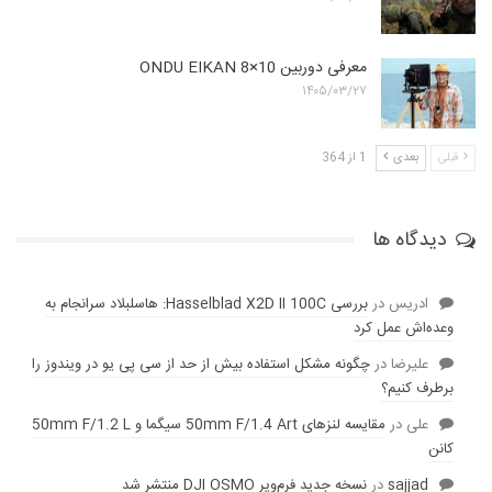
معرفی دوربین ONDU EIKAN 8×10
۱۴۰۵/۰۳/۲۷
قبلی
بعدی
1 از 364
دیدگاه ها
ادریس
در
بررسی Hasselblad X2D II 100C: هاسلبلاد سرانجام به
وعده‌‌اش عمل کرد
عليرضا
در
چگونه مشکل استفاده بیش از حد از سی پی یو در ویندوز را
برطرف کنیم؟
علی
در
مقایسه لنز‌های 50mm F/1.4 Art سیگما و 50mm F/1.2 L
کانن
sajjad
در
نسخه جدید فرم‌ویر DJI OSMO منتشر شد