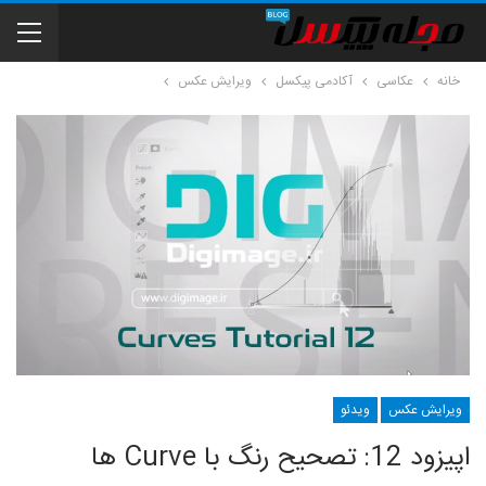
خانه
عکاسی
آکادمی پیکسل
ویرایش عکس
ویرایش عکس
ویدئو
اپیزود 12: تصحیح رنگ با Curve ها