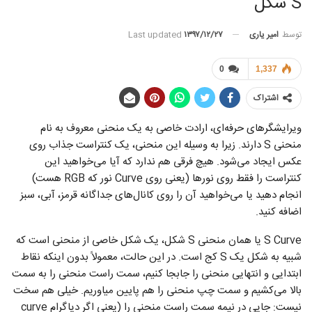
S شکل
توسط
امیر یاری
Last updated
۱۳۹۷/۱۲/۲۷
0
1,337
اشتراک
ویرایشگر‌های حرفه‌ای، ارادت خاصی به یک منحنی معروف به نام
منحنی S دارند. زیرا به وسیله این منحنی، یک کنتراست جذاب روی
عکس ایجاد می‌شود. هیچ فرقی هم ندارد که آیا می‌خواهید این
کنتراست را فقط روی نور‌ها (یعنی روی Curve نور که RGB هست)
انجام دهید یا می‌خواهید آن را روی کانال‌های جداگانه قرمز، آبی، سبز
اضافه کنید.
S Curve یا همان منحنی S شکل، یک شکل خاصی از منحنی است که
شبیه به شکل یک S کج است. در این حالت، معمولاً بدون اینکه نقاط
ابتدایی و انتهایی منحنی را جابجا کنیم، سمت راست منحنی را به سمت
بالا می‌کشیم و سمت چپ منحنی را هم پایین میاوریم. خیلی هم سخت
نیست: جایی در نیمه سمت راست منحنی را (یعنی اگر دیاگرام curve