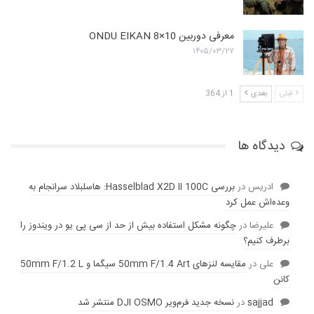
معرفی دوربین ONDU EIKAN 8×10
۱۴۰۵/۰۳/۲۷
قبلی
بعدی
1 از 364
دیدگاه ها
ادریس
در
بررسی Hasselblad X2D II 100C: هاسلبلاد سرانجام به
وعده‌‌اش عمل کرد
عليرضا
در
چگونه مشکل استفاده بیش از حد از سی پی یو در ویندوز را
برطرف کنیم؟
علی
در
مقایسه لنز‌های 50mm F/1.4 Art سیگما و 50mm F/1.2 L
کانن
sajjad
در
نسخه جدید فرم‌ویر DJI OSMO منتشر شد