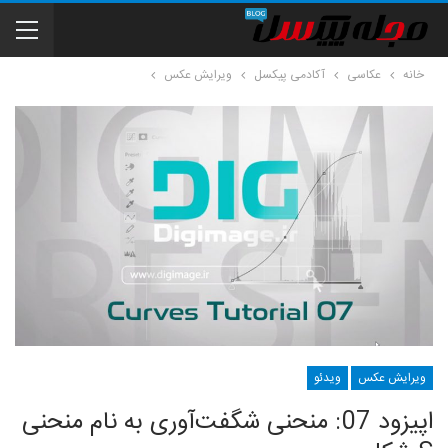
خانه
عکاسی
آکادمی پیکسل
ویرایش عکس
ویرایش عکس
ویدئو
اپیزود 07: منحنی شگفت‌آوری به نام منحنی