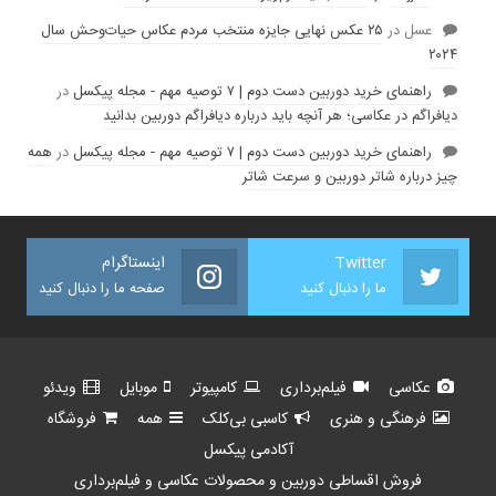
عسل
در
۲۵ عکس نهایی جایزه منتخب مردم عکاس حیات‌وحش سال
۲۰۲۴
راهنمای خرید دوربین دست دوم | ۷ توصیه مهم - مجله پیکسل
در
دیافراگم در عکاسی؛ هر آنچه باید درباره دیافراگم دوربین بدانید
راهنمای خرید دوربین دست دوم | ۷ توصیه مهم - مجله پیکسل
در
همه
چیز درباره شاتر دوربین و سرعت شاتر
Twitter
اینستاگرام
ما را دنبال کنید
صفحه ما را دنبال کنید
عکاسی
فیلم‌برداری
کامپیوتر
موبایل
ویدئو
فرهنگی و هنری
کاسبی بی‌کلک
همه
فروشگاه
آکادمی پیکسل
فروش اقساطی دوربین و محصولات عکاسی و فیلم‌برداری