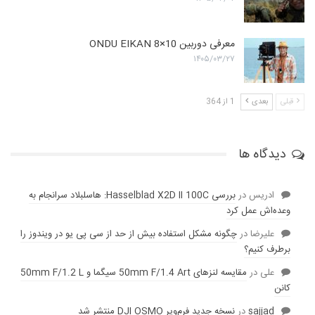
معرفی دوربین ONDU EIKAN 8×10
۱۴۰۵/۰۳/۲۷
قبلی
بعدی
1 از 364
دیدگاه ها
ادریس
در
بررسی Hasselblad X2D II 100C: هاسلبلاد سرانجام به
وعده‌‌اش عمل کرد
عليرضا
در
چگونه مشکل استفاده بیش از حد از سی پی یو در ویندوز را
برطرف کنیم؟
علی
در
مقایسه لنز‌های 50mm F/1.4 Art سیگما و 50mm F/1.2 L
کانن
sajjad
در
نسخه جدید فرم‌ویر DJI OSMO منتشر شد